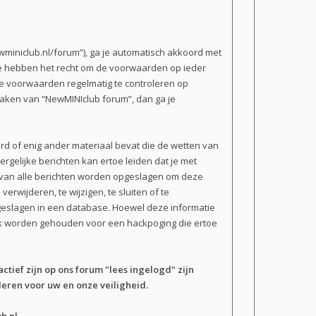
miniclub.nl/forum”), ga je automatisch akkoord met
We hebben het recht om de voorwaarden op ieder
 de voorwaarden regelmatig te controleren op
 maken van “NewMINIclub forum”, dan ga je
erd of enig ander materiaal bevat die de wetten van
rgelijke berichten kan ertoe leiden dat je met
n van alle berichten worden opgeslagen om deze
wijderen, te wijzigen, te sluiten of te
opgeslagen in een database. Hoewel deze informatie
ijk worden gehouden voor een hackpoging die ertoe
actief zijn op ons forum "lees ingelogd" zijn
eren voor uw en onze veiligheid.