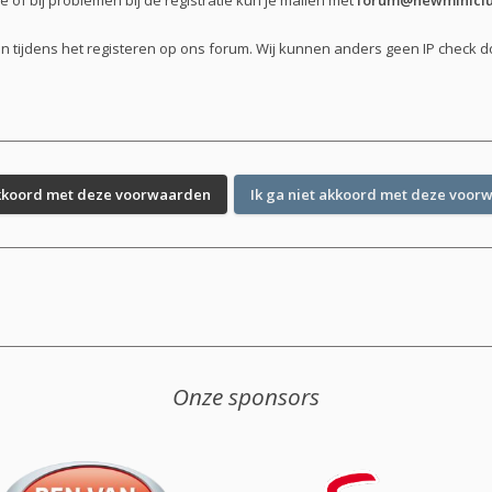
of bij problemen bij de registratie kun je mailen met
forum@newminiclu
en tijdens het registeren op ons forum. Wij kunnen anders geen IP check 
Onze sponsors