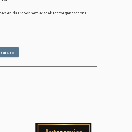
b.nl
.
doen en daardoor het verzoek tot toegang tot ons