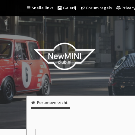
Snelle links
Galerij
Forum regels
Privacy
Forumoverzicht