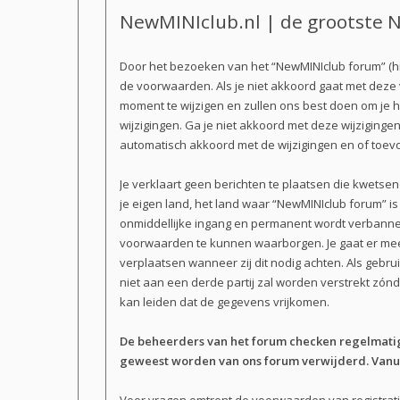
NewMINIclub.nl | de grootste N
Door het bezoeken van het “NewMINIclub forum” (hi
de voorwaarden. Als je niet akkoord gaat met dez
moment te wijzigen en zullen ons best doen om je h
wijzigingen. Ga je niet akkoord met deze wijziginge
automatisch akkoord met de wijzigingen en of toev
Je verklaart geen berichten te plaatsen die kwetsen
je eigen land, het land waar “NewMINIclub forum” i
onmiddellijke ingang en permanent wordt verbannen
voorwaarden te kunnen waarborgen. Je gaat er mee a
verplaatsen wanneer zij dit nodig achten. Als gebru
niet aan een derde partij zal worden verstrekt zó
kan leiden dat de gegevens vrijkomen.
De beheerders van het forum checken regelmatig 
geweest worden van ons forum verwijderd. Vanuit