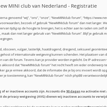
ew MINI club van Nederland - Registratie
erna genoemd “wij”, “ons”, “onze”, “NewMINIclub forum”, “https://www.new
e voorwaarden, bezoek of gebruik “NewMINIclub forum” dan niet langer. 
iervan tijdig op de hoogte te brengen, het is echter aan te raden om zelf
n, maak dan niet langer gebruik van “NewMINIclub forum”. Blijf je gebruik
oegingen.
d, obsceen, vulgair, lasterlijk, haatdragend, dreigend, seksueel georiënte
s gehost of internationale wetgeving kunnen schenden. Het plaatsen van de
 van dit forum. Tevens kan je provider worden ingelicht. De IP-adresse
kkoord dat “NewMINIclub forum” het recht heeft om ieder onderwerp te ver
iker ga je ermee akkoord, dat de informatie die je bij ons invoert wordt 
nder je toestemming, kan “NewMINIclub forum” nóch phpBB verantwoordel
of er inactieve accounts zijn. Accounts die
90 dagen
na activatie niet 
 de privacy wetgeving (AVG) dienen wij inactieve accounts te verwijd