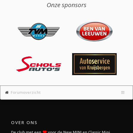
Onze sponsors
Forumoverzicht
OVER ONS
De club met een
voor de New MINI en Classic Mini.