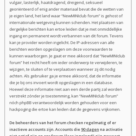
vulgair, lasterlijk, haatdragend, dreigend, seksueel
georiënteerd of enig ander materiaal bevat die de wetten van
je eigen land, het land waar “NewMINIclub forum” is gehost of
internationale wetgeving kunnen schenden. Het plaatsen van
dergelijke berichten kan ertoe leiden dat je met onmiddellijke
ingang en permanent wordt verbannen van dit forum. Tevens
kan je provider worden ingelicht. De IP-adressen van alle
berichten worden opgeslagen om deze voorwaarden te
kunnen waarborgen. Je gaat er mee akkoord dat “NewMINIclub
forum” het recht heeft om ieder onderwerp te verwijderen, te
wijzigen, te sluiten of te verplaatsen wanneer zij dit nodig
achten. Als gebruiker ga je ermee akkoord, dat de informatie
die je bij ons invoert wordt opgeslagen in een database.
Hoewel deze informatie niet aan een derde partij zal worden
verstrekt zónder je toestemming, kan “NewMINIclub forum”
nóch phpBB verantwoordelijk worden gehouden voor een
hackpoging die ertoe kan leiden dat de gegevens vrijkomen.
De beheerders van het forum checken regelmatig of er
inactieve accounts zijn. Accounts die
90 dagen
na activatie