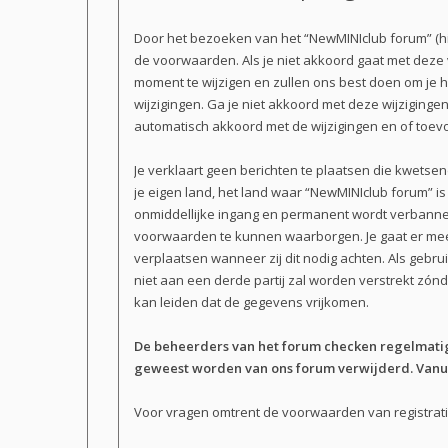
Door het bezoeken van het “NewMINIclub forum” (hi
de voorwaarden. Als je niet akkoord gaat met dez
moment te wijzigen en zullen ons best doen om je h
wijzigingen. Ga je niet akkoord met deze wijziginge
automatisch akkoord met de wijzigingen en of toev
Je verklaart geen berichten te plaatsen die kwetsen
je eigen land, het land waar “NewMINIclub forum” i
onmiddellijke ingang en permanent wordt verbannen
voorwaarden te kunnen waarborgen. Je gaat er mee a
verplaatsen wanneer zij dit nodig achten. Als gebru
niet aan een derde partij zal worden verstrekt zó
kan leiden dat de gegevens vrijkomen.
De beheerders van het forum checken regelmatig 
geweest worden van ons forum verwijderd. Vanuit
Voor vragen omtrent de voorwaarden van registratie 