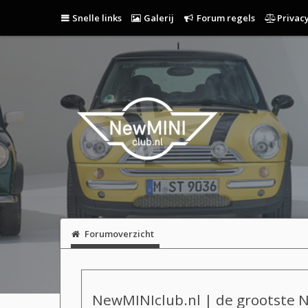
Snelle links
Galerij
Forum regels
Privacy
Forumoverzicht
NewMINIclub.nl | de grootste 