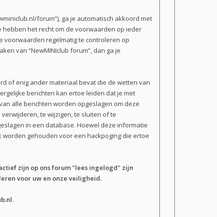
miniclub.nl/forum”), ga je automatisch akkoord met
We hebben het recht om de voorwaarden op ieder
 de voorwaarden regelmatig te controleren op
 maken van “NewMINIclub forum”, dan ga je
erd of enig ander materiaal bevat die de wetten van
rgelijke berichten kan ertoe leiden dat je met
n van alle berichten worden opgeslagen om deze
wijderen, te wijzigen, te sluiten of te
opgeslagen in een database. Hoewel deze informatie
ijk worden gehouden voor een hackpoging die ertoe
actief zijn op ons forum "lees ingelogd" zijn
eren voor uw en onze veiligheid.
b.nl
.