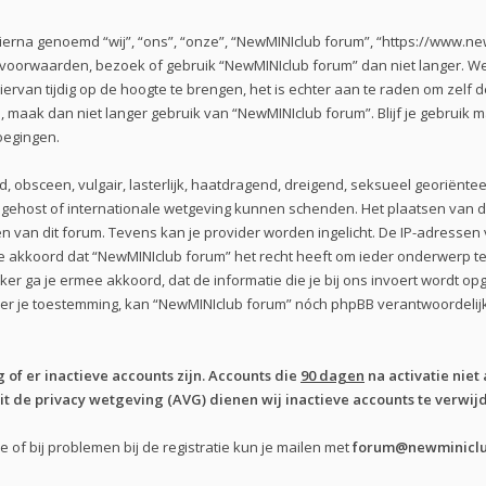
erna genoemd “wij”, “ons”, “onze”, “NewMINIclub forum”, “https://www.new
e voorwaarden, bezoek of gebruik “NewMINIclub forum” dan niet langer. 
iervan tijdig op de hoogte te brengen, het is echter aan te raden om zelf
n, maak dan niet langer gebruik van “NewMINIclub forum”. Blijf je gebruik
oegingen.
d, obsceen, vulgair, lasterlijk, haatdragend, dreigend, seksueel georiënte
s gehost of internationale wetgeving kunnen schenden. Het plaatsen van de
 van dit forum. Tevens kan je provider worden ingelicht. De IP-adresse
kkoord dat “NewMINIclub forum” het recht heeft om ieder onderwerp te ver
iker ga je ermee akkoord, dat de informatie die je bij ons invoert wordt 
nder je toestemming, kan “NewMINIclub forum” nóch phpBB verantwoordel
of er inactieve accounts zijn. Accounts die
90 dagen
na activatie niet 
 de privacy wetgeving (AVG) dienen wij inactieve accounts te verwijd
of bij problemen bij de registratie kun je mailen met
forum@newminiclu