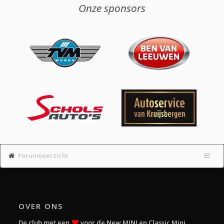
Onze sponsors
Forumoverzicht
OVER ONS
De club met een
voor de New MINI en Classic Mini.