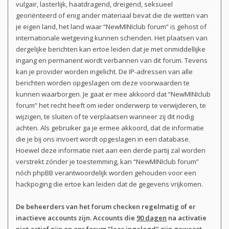
vulgair, lasterlijk, haatdragend, dreigend, seksueel
georiënteerd of enig ander materiaal bevat die de wetten van
je eigen land, het land waar “NewMINIclub forum” is gehost of
internationale wetgeving kunnen schenden. Het plaatsen van
dergelijke berichten kan ertoe leiden dat je met onmiddellijke
ingang en permanent wordt verbannen van dit forum. Tevens
kan je provider worden ingelicht. De IP-adressen van alle
berichten worden opgeslagen om deze voorwaarden te
kunnen waarborgen. Je gaat er mee akkoord dat “NewMINIclub
forum” het recht heeft om ieder onderwerp te verwijderen, te
wijzigen, te sluiten of te verplaatsen wanneer zij dit nodig
achten. Als gebruiker ga je ermee akkoord, dat de informatie
die je bij ons invoert wordt opgeslagen in een database.
Hoewel deze informatie niet aan een derde partij zal worden
verstrekt zónder je toestemming, kan “NewMINIclub forum”
nóch phpBB verantwoordelijk worden gehouden voor een
hackpoging die ertoe kan leiden dat de gegevens vrijkomen.
De beheerders van het forum checken regelmatig of er
inactieve accounts zijn. Accounts die
90 dagen
na activatie