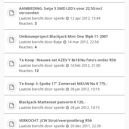
AANBIEDING: Setje 5 SMD LED's voor 22,50 incl
verzenden
Laatste bericht door
spenki
12 apr 2012, 15:49
Reacties:
3
Ombouwproject Blackjack Mini One 95pk 11-2007
Laatste bericht door
Batje
14 mar 2012, 22:56
Reacties:
4
Te Koop : Nieuwe set AZEV Y 8x18 Nu foto's onder R56
Laatste bericht door
spenki
16 feb 2012, 21:00
Reacties:
12
Te Koop: S-Spoke 17" Zomerset NIEUW Nu € 775,-
Laatste bericht door
spenki
28 jan 2012, 10:19
Blackjack-Mattenset pasvorm € 120,-
Laatste bericht door
spenki
28 jan 2012, 10:15
VERKOCHT: JCW Strut/veerpootbrug R56
Laatste bericht door
spenki
20 dec 2011, 22:39