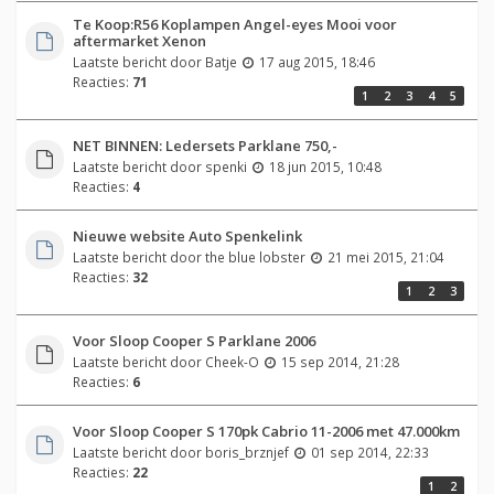
Te Koop:R56 Koplampen Angel-eyes Mooi voor
aftermarket Xenon
Laatste bericht door
Batje
17 aug 2015, 18:46
Reacties:
71
1
2
3
4
5
NET BINNEN: Ledersets Parklane 750,-
Laatste bericht door
spenki
18 jun 2015, 10:48
Reacties:
4
Nieuwe website Auto Spenkelink
Laatste bericht door
the blue lobster
21 mei 2015, 21:04
Reacties:
32
1
2
3
Voor Sloop Cooper S Parklane 2006
Laatste bericht door
Cheek-O
15 sep 2014, 21:28
Reacties:
6
Voor Sloop Cooper S 170pk Cabrio 11-2006 met 47.000km
Laatste bericht door
boris_brznjef
01 sep 2014, 22:33
Reacties:
22
1
2