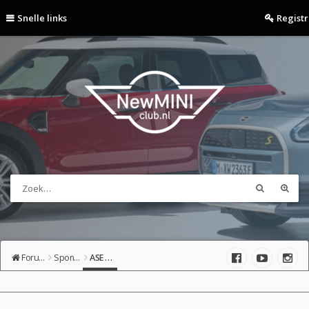
Snelle links
Regist
Forumoverzicht
Sponsor-shop
ASE Auto Spenkelink Aanbiedingen en Ombouwprojecten