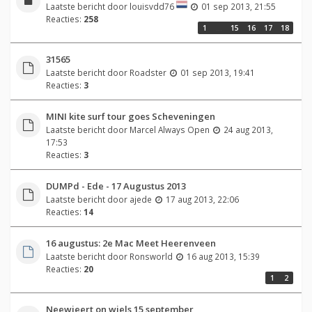
Laatste bericht door
louisvdd76
01 sep 2013, 21:55
Reacties:
258
1
…
15
16
17
18
31565
Laatste bericht door
Roadster
01 sep 2013, 19:41
Reacties:
3
MINI kite surf tour goes Scheveningen
Laatste bericht door
Marcel Always Open
24 aug 2013,
17:53
Reacties:
3
DUMPd - Ede - 17 Augustus 2013
Laatste bericht door
ajede
17 aug 2013, 22:06
Reacties:
14
16 augustus: 2e Mac Meet Heerenveen
Laatste bericht door
Ronsworld
16 aug 2013, 15:39
Reacties:
20
1
2
Neewieert on wiels 15 september