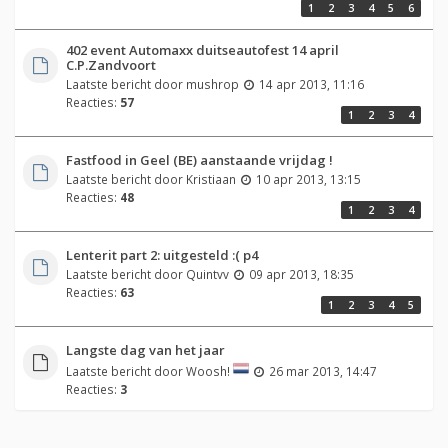
1
2
3
4
5
6
402 event Automaxx duitseautofest 14 april
C.P.Zandvoort
Laatste bericht door
mushrop
14 apr 2013, 11:16
Reacties:
57
1
2
3
4
Fastfood in Geel (BE) aanstaande vrijdag !
Laatste bericht door
Kristiaan
10 apr 2013, 13:15
Reacties:
48
1
2
3
4
Lenterit part 2: uitgesteld :( p4
Laatste bericht door
Quintvv
09 apr 2013, 18:35
Reacties:
63
1
2
3
4
5
Langste dag van het jaar
Laatste bericht door
Woosh!
26 mar 2013, 14:47
Reacties:
3