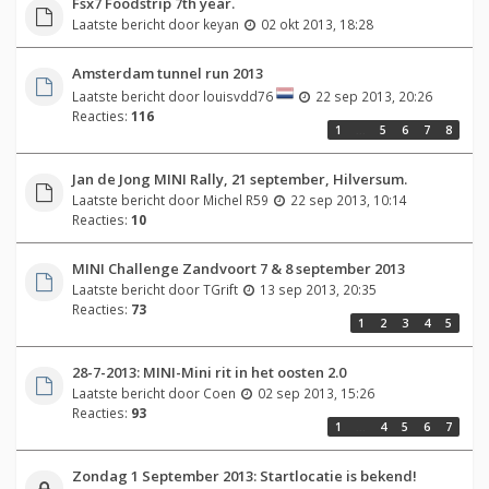
Fsx7 Foodstrip 7th year.
Laatste bericht door
keyan
02 okt 2013, 18:28
Amsterdam tunnel run 2013
Laatste bericht door
louisvdd76
22 sep 2013, 20:26
Reacties:
116
1
…
5
6
7
8
Jan de Jong MINI Rally, 21 september, Hilversum.
Laatste bericht door
Michel R59
22 sep 2013, 10:14
Reacties:
10
MINI Challenge Zandvoort 7 & 8 september 2013
Laatste bericht door
TGrift
13 sep 2013, 20:35
Reacties:
73
1
2
3
4
5
28-7-2013: MINI-Mini rit in het oosten 2.0
Laatste bericht door
Coen
02 sep 2013, 15:26
Reacties:
93
1
…
4
5
6
7
Zondag 1 September 2013: Startlocatie is bekend!