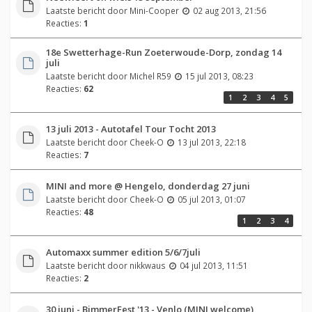
Laatste bericht door
Mini-Cooper
02 aug 2013, 21:56
Reacties:
1
18e Swetterhage-Run Zoeterwoude-Dorp, zondag 14
juli
Laatste bericht door
Michel R59
15 jul 2013, 08:23
Reacties:
62
1
2
3
4
5
13 juli 2013 - Autotafel Tour Tocht 2013
Laatste bericht door
Cheek-O
13 jul 2013, 22:18
Reacties:
7
MINI and more @ Hengelo, donderdag 27 juni
Laatste bericht door
Cheek-O
05 jul 2013, 01:07
Reacties:
48
1
2
3
4
Automaxx summer edition 5/6/7juli
Laatste bericht door
nikkwaus
04 jul 2013, 11:51
Reacties:
2
30 juni - BimmerFest '13 - Venlo (MINI welcome)