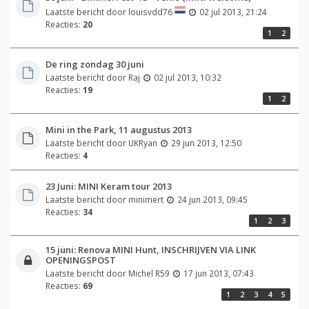
Laatste bericht door
louisvdd76
02 jul 2013, 21:24
Reacties:
20
1
2
De ring zondag 30 juni
Laatste bericht door
Raj
02 jul 2013, 10:32
Reacties:
19
1
2
Mini in the Park, 11 augustus 2013
Laatste bericht door
UKRyan
29 jun 2013, 12:50
Reacties:
4
23 Juni: MINI Keram tour 2013
Laatste bericht door
minimert
24 jun 2013, 09:45
Reacties:
34
1
2
3
15 juni: Renova MINI Hunt, INSCHRIJVEN VIA LINK
OPENINGSPOST
Laatste bericht door
Michel R59
17 jun 2013, 07:43
Reacties:
69
1
2
3
4
5