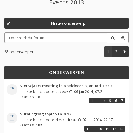
Events 2013
Nieuw onderwerp
65 onderwerpen
1
2
ONDERWERPEN
Nieuwjaars meeting in Apeldoorn 3 Januari 19:30
Laatste bericht door
speedy
06 jan 2014, 07:21
Reacties:
101
1
…
4
5
6
7
Nürburgring topic van 2013
Laatste bericht door
Niekcarfreak
02 jan 2014, 22:17
Reacties:
182
1
…
10
11
12
13