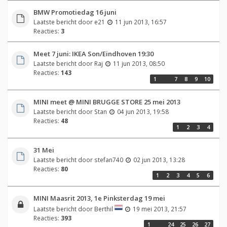
BMW Promotiedag 16 juni
Laatste bericht door
e21
11 jun 2013, 16:57
Reacties:
3
Meet 7 juni: IKEA Son/Eindhoven 19:30
Laatste bericht door
Raj
11 jun 2013, 08:50
Reacties:
143
1
…
7
8
9
10
MINI meet @ MINI BRUGGE STORE 25 mei 2013
Laatste bericht door
Stan
04 jun 2013, 19:58
Reacties:
48
1
2
3
4
31 Mei
Laatste bericht door
stefan740
02 jun 2013, 13:28
Reacties:
80
1
2
3
4
5
6
MINI Maasrit 2013, 1e Pinksterdag 19 mei
Laatste bericht door
Berthil
19 mei 2013, 21:57
Reacties:
393
1
…
24
25
26
27