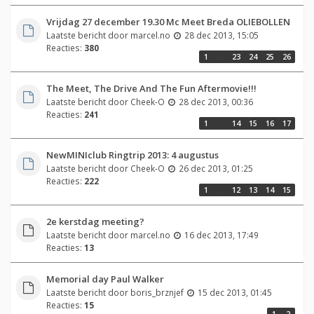
Vrijdag 27 december 19.30 Mc Meet Breda OLIEBOLLEN
Laatste bericht door
marcel.no
28 dec 2013, 15:05
Reacties:
380
1
…
23
24
25
26
The Meet, The Drive And The Fun Aftermovie!!!
Laatste bericht door
Cheek-O
28 dec 2013, 00:36
Reacties:
241
1
…
14
15
16
17
NewMINIclub Ringtrip 2013: 4 augustus
Laatste bericht door
Cheek-O
26 dec 2013, 01:25
Reacties:
222
1
…
12
13
14
15
2e kerstdag meeting?
Laatste bericht door
marcel.no
16 dec 2013, 17:49
Reacties:
13
Memorial day Paul Walker
Laatste bericht door
boris_brznjef
15 dec 2013, 01:45
Reacties:
15
1
2