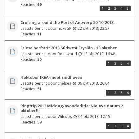
Reacties:
69
1
2
3
4
5
Cruising around the Port of Antwerp 20-10-2013.
Laatste bericht door
nokeGP
22 okt 2013, 23:57
Reacties:
11
Friese herfstrit 2013 Súdwest Fryslân - 13 oktober
Laatste bericht door
Ronsworld
13 okt 2013, 16:48
Reacties:
50
1
2
3
4
4 oktober IKEA-meet Eindhoven
Laatste bericht door
chelsea
06 okt 2013, 20:04
Reacties:
51
1
2
3
4
Ringtrip 2013 Middag/avondeditie: Nieuwe datum 2
oktober!!
Laatste bericht door
Wilcoos
04 okt 2013, 12:15
Reacties:
59
1
2
3
4