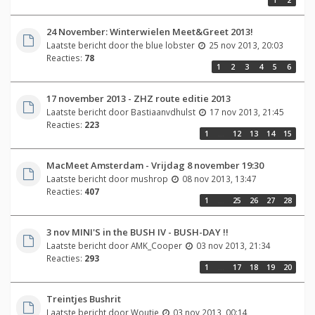
24 November: Winterwielen Meet&Greet 2013!
Laatste bericht door
the blue lobster
25 nov 2013, 20:03
Reacties:
78
1
2
3
4
5
6
17 november 2013 - ZHZ route editie 2013
Laatste bericht door
Bastiaanvdhulst
17 nov 2013, 21:45
Reacties:
223
1
…
12
13
14
15
MacMeet Amsterdam - Vrijdag 8 november 19:30
Laatste bericht door
mushrop
08 nov 2013, 13:47
Reacties:
407
1
…
25
26
27
28
3 nov MINI'S in the BUSH IV - BUSH-DAY !!
Laatste bericht door
AMK_Cooper
03 nov 2013, 21:34
Reacties:
293
1
…
17
18
19
20
Treintjes Bushrit
Laatste bericht door
Woutie
03 nov 2013, 00:14