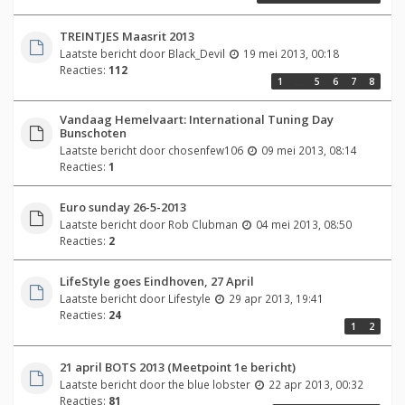
TREINTJES Maasrit 2013
Laatste bericht door
Black_Devil
19 mei 2013, 00:18
Reacties:
112
1
…
5
6
7
8
Vandaag Hemelvaart: International Tuning Day
Bunschoten
Laatste bericht door
chosenfew106
09 mei 2013, 08:14
Reacties:
1
Euro sunday 26-5-2013
Laatste bericht door
Rob Clubman
04 mei 2013, 08:50
Reacties:
2
LifeStyle goes Eindhoven, 27 April
Laatste bericht door
Lifestyle
29 apr 2013, 19:41
Reacties:
24
1
2
21 april BOTS 2013 (Meetpoint 1e bericht)
Laatste bericht door
the blue lobster
22 apr 2013, 00:32
Reacties:
81