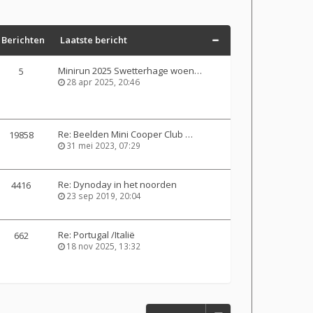
Berichten
Laatste bericht
Minirun 2025 Swetterhage woen…
5
28 apr 2025, 20:46
Re: Beelden Mini Cooper Club …
19858
31 mei 2023, 07:29
Re: Dynoday in het noorden
4416
23 sep 2019, 20:04
Re: Portugal /Italië
662
18 nov 2025, 13:32