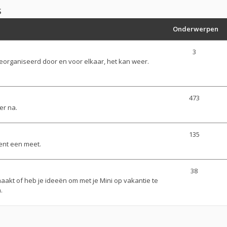
s
Onderwerpen
3
georganiseerd door en voor elkaar, het kan weer.
473
er na.
135
ent een meet.
38
aakt of heb je ideeën om met je Mini op vakantie te
.