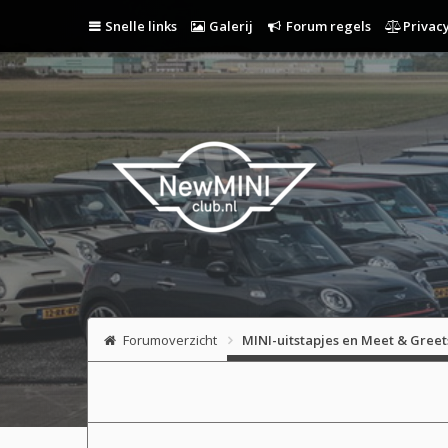
Snelle links
Galerij
Forum regels
Privacy
Forumoverzicht
MINI-uitstapjes en Meet & Greet