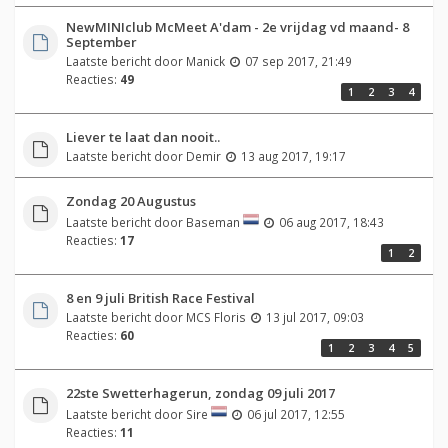
NewMINIclub McMeet A'dam - 2e vrijdag vd maand- 8
September
Laatste bericht door
Manick
07 sep 2017, 21:49
Reacties:
49
1
2
3
4
Liever te laat dan nooit..
Laatste bericht door
Demir
13 aug 2017, 19:17
Zondag 20 Augustus
Laatste bericht door
Baseman
06 aug 2017, 18:43
Reacties:
17
1
2
8 en 9 juli British Race Festival
Laatste bericht door
MCS Floris
13 jul 2017, 09:03
Reacties:
60
1
2
3
4
5
22ste Swetterhagerun, zondag 09 juli 2017
Laatste bericht door
Sire
06 jul 2017, 12:55
Reacties:
11