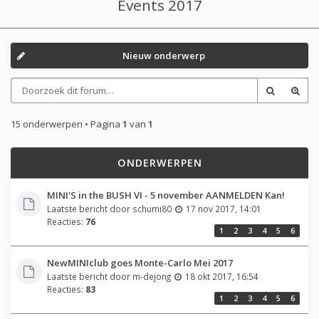
Events 2017
Nieuw onderwerp
15 onderwerpen • Pagina
1
van
1
ONDERWERPEN
MINI'S in the BUSH VI - 5 november AANMELDEN Kan!
Laatste bericht door
schumi80
17 nov 2017, 14:01
Reacties:
76
1
2
3
4
5
6
NewMINIclub goes Monte-Carlo Mei 2017
Laatste bericht door
m-dejong
18 okt 2017, 16:54
Reacties:
83
1
2
3
4
5
6