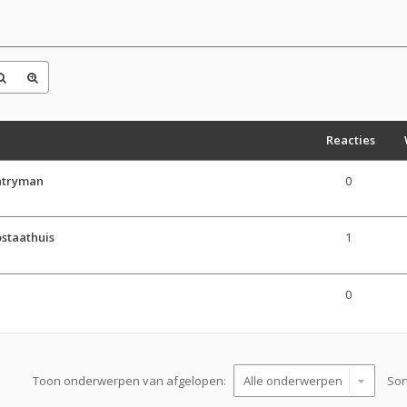
Reacties
ntryman
0
staathuis
1
0
Toon onderwerpen van afgelopen:
Sor