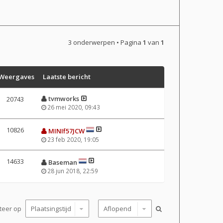
3 onderwerpen • Pagina
1
van
1
Weergaves
Laatste bericht
tvmworks
20743
26 mei 2020, 09:43
10826
MINIf57JCW
23 feb 2020, 19:05
14633
Baseman
28 jun 2018, 22:59
teer op