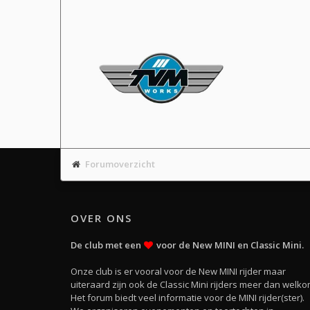
Forumoverzicht
OVER ONS
De club met een
voor de New MINI en Classic Mini.
Onze club is er vooral voor de New MINI rijder maar
uiteraard zijn ook de Classic Mini rijders meer dan welko
Het forum biedt veel informatie voor de MINI rijder(ster).