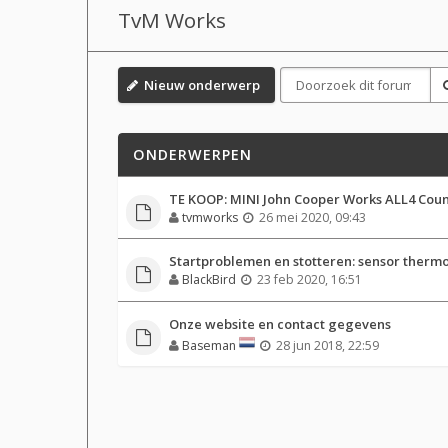
TvM Works
Nieuw onderwerp
ONDERWERPEN
TE KOOP: MINI John Cooper Works ALL4 Cou
tvmworks
26 mei 2020, 09:43
Startproblemen en stotteren: sensor thermo
BlackBird
23 feb 2020, 16:51
Onze website en contact gegevens
Baseman
28 jun 2018, 22:59