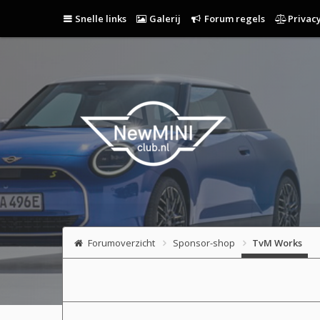
Snelle links
Galerij
Forum regels
Privacy
Forumoverzicht
Sponsor-shop
TvM Works