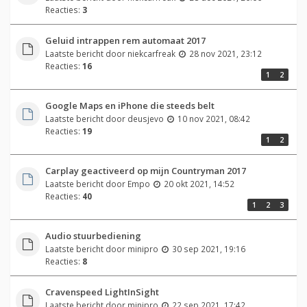
Reacties:
3
Geluid intrappen rem automaat 2017
Laatste bericht door
niekcarfreak
28 nov 2021, 23:12
Reacties:
16
1
2
Google Maps en iPhone die steeds belt
Laatste bericht door
deusjevo
10 nov 2021, 08:42
Reacties:
19
1
2
Carplay geactiveerd op mijn Countryman 2017
Laatste bericht door
Empo
20 okt 2021, 14:52
Reacties:
40
1
2
3
Audio stuurbediening
Laatste bericht door
minipro
30 sep 2021, 19:16
Reacties:
8
Cravenspeed LightInSight
Laatste bericht door
minipro
22 sep 2021, 17:42