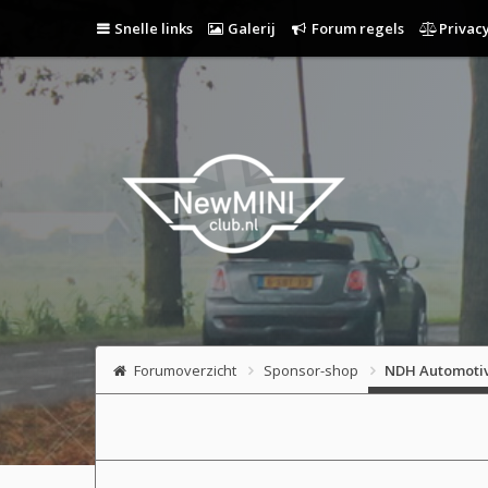
Snelle links
Galerij
Forum regels
Privacy
Forumoverzicht
Sponsor-shop
NDH Automoti