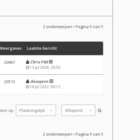
2 onderwerpen • Pagina
1
van
1
Weergaves
Laatste bericht
Chris F60
20967
13 jul 2024, 20:03
deusjevo
20513
16 jul 2022, 00:12
teer op
2 onderwerpen • Pagina
1
van
1