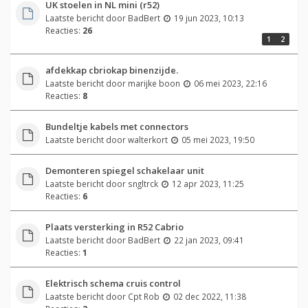
UK stoelen in NL mini (r52)
Laatste bericht door
BadBert
19 jun 2023, 10:13
Reacties:
26
1
2
afdekkap cbriokap binenzijde.
Laatste bericht door
marijke boon
06 mei 2023, 22:16
Reacties:
8
Bundeltje kabels met connectors
Laatste bericht door
walterkort
05 mei 2023, 19:50
Demonteren spiegel schakelaar unit
Laatste bericht door
sngltrck
12 apr 2023, 11:25
Reacties:
6
Plaats versterking in R52 Cabrio
Laatste bericht door
BadBert
22 jan 2023, 09:41
Reacties:
1
Elektrisch schema cruis control
Laatste bericht door
Cpt Rob
02 dec 2022, 11:38