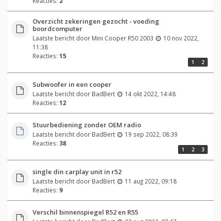
Reacties:
2
Overzicht zekeringen gezocht - voeding
boordcomputer
Laatste bericht door
Mini Cooper R50 2003
10 nov 2022,
11:38
Reacties:
15
1
2
Subwoofer in een cooper
Laatste bericht door
BadBert
14 okt 2022, 14:48
Reacties:
12
Stuurbediening zonder OEM radio
Laatste bericht door
BadBert
19 sep 2022, 08:39
Reacties:
38
1
2
3
single din carplay unit in r52
Laatste bericht door
BadBert
11 aug 2022, 09:18
Reacties:
9
Verschil binnenspiegel R52 en R55