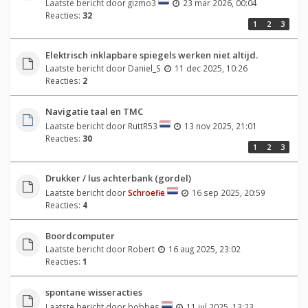
Laatste bericht door
gizmo3
23 mar 2026, 00:04
Reacties:
32
1
2
3
Elektrisch inklapbare spiegels werken niet altijd.
Laatste bericht door
Daniel_S
11 dec 2025, 10:26
Reacties:
2
Navigatie taal en TMC
Laatste bericht door
RuttR53
13 nov 2025, 21:01
Reacties:
30
1
2
3
Drukker / lus achterbank (gordel)
Laatste bericht door
Schroefie
16 sep 2025, 20:59
Reacties:
4
Boordcomputer
Laatste bericht door
Robert
16 aug 2025, 23:02
Reacties:
1
spontane wisseracties
Laatste bericht door
bobbes
11 jul 2025, 13:23