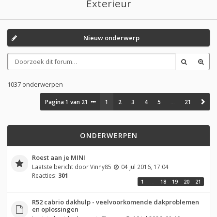
Exterieur
Nieuw onderwerp
1037 onderwerpen
Pagina
1
van
21
1
2
3
4
5
…
21
ONDERWERPEN
Roest aan je MINI
Laatste bericht door
Vinny85
04 jul 2016, 17:04
Reacties:
301
1
…
18
19
20
21
R52 cabrio dakhulp - veelvoorkomende dakproblemen
en oplossingen