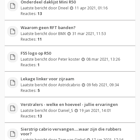
Onderdeel daklijst Mini R50
Laatste bericht door
Dneel
11 apr 2021, 01:16
Reacties:
13
Waarom geen RFT banden?
Laatste bericht door
BMX
31 mar 2021, 11:53
Reacties:
11
F55 logo op R50
Laatste bericht door
Peter koster
08 mar 2021, 13:26
Reacties:
1
Lekage linker voor zijraam
Laatste bericht door
Astridcabrio
09 feb 2021, 09:34
Reacties:
5
Verstralers - welke en hoeveel - jullie ervaringen
Laatste bericht door
Daniel_S
19 jan 2021, 14:01
Reacties:
13
Sierstrip cabrio vervangen.....waar zijn die rubbers
voor?
Laatste bericht door
Tom van Ginkel
17 jan 2021, 17:16