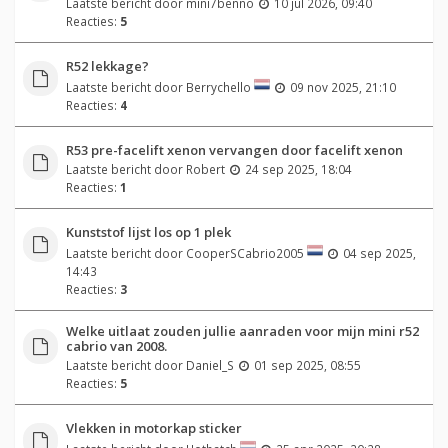
Laatste bericht door
mini7benno
10 jul 2026, 09:40
Reacties:
5
R52 lekkage?
Laatste bericht door
Berrychello
09 nov 2025, 21:10
Reacties:
4
R53 pre-facelift xenon vervangen door facelift xenon
Laatste bericht door
Robert
24 sep 2025, 18:04
Reacties:
1
Kunststof lijst los op 1 plek
Laatste bericht door
CooperSCabrio2005
04 sep 2025,
14:43
Reacties:
3
Welke uitlaat zouden jullie aanraden voor mijn mini r52
cabrio van 2008.
Laatste bericht door
Daniel_S
01 sep 2025, 08:55
Reacties:
5
Vlekken in motorkap sticker