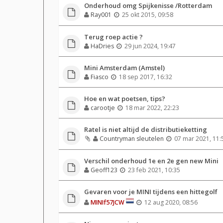
Onderhoud omg Spijkenisse /Rotterdam
Ray001
25 okt 2015, 09:58
Terug roep actie ?
HaDries
29 jun 2024, 19:47
Mini Amsterdam (Amstel)
Fiasco
18 sep 2017, 16:32
Hoe en wat poetsen, tips?
carootje
18 mar 2022, 22:23
Ratel is niet altijd de distributieketting
Countryman sleutelen
07 mar 2021, 11:
Verschil onderhoud 1e en 2e gen new Mini
Geoff123
23 feb 2021, 10:35
Gevaren voor je MINI tijdens een hittegolf
MINIf57JCW
12 aug 2020, 08:56