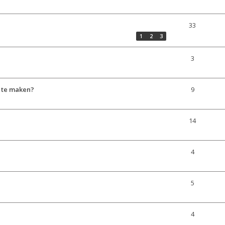
33
1
2
3
3
 te maken?
9
14
4
5
n
4