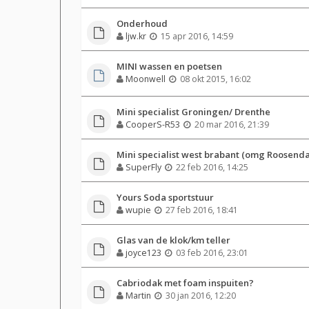
Onderhoud
ljw.kr
15 apr 2016, 14:59
MINI wassen en poetsen
Moonwell
08 okt 2015, 16:02
Mini specialist Groningen/ Drenthe
CooperS-R53
20 mar 2016, 21:39
Mini specialist west brabant (omg Roosenda
SuperFly
22 feb 2016, 14:25
Yours Soda sportstuur
wupie
27 feb 2016, 18:41
Glas van de klok/km teller
joyce123
03 feb 2016, 23:01
Cabriodak met foam inspuiten?
Martin
30 jan 2016, 12:20