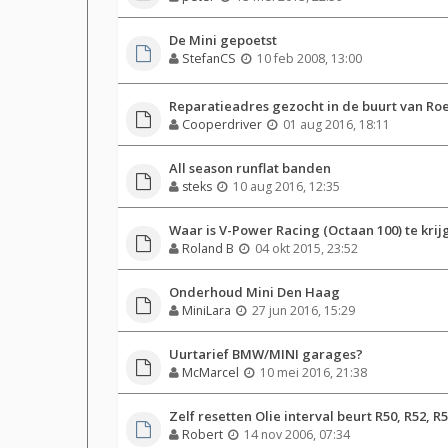
De Mini gepoetst
StefanCS
10 feb 2008, 13:00
Reparatieadres gezocht in de buurt van R
Cooperdriver
01 aug 2016, 18:11
All season runflat banden
steks
10 aug 2016, 12:35
Waar is V-Power Racing (Octaan 100) te krij
Roland B
04 okt 2015, 23:52
Onderhoud Mini Den Haag
MiniLara
27 jun 2016, 15:29
Uurtarief BMW/MINI garages?
McMarcel
10 mei 2016, 21:38
Zelf resetten Olie interval beurt R50, R52, R
Robert
14 nov 2006, 07:34