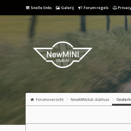
Snelle links
Galerij
Forum regels
Privacy
Forumoverzicht
NewMINIclub clubhuis
Onderh