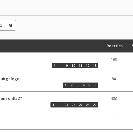
Reacties
180
1
…
9
10
11
12
13
 uitgelegd
84
1
2
3
4
5
6
en runflat)?
403
1
…
23
24
25
26
27
1