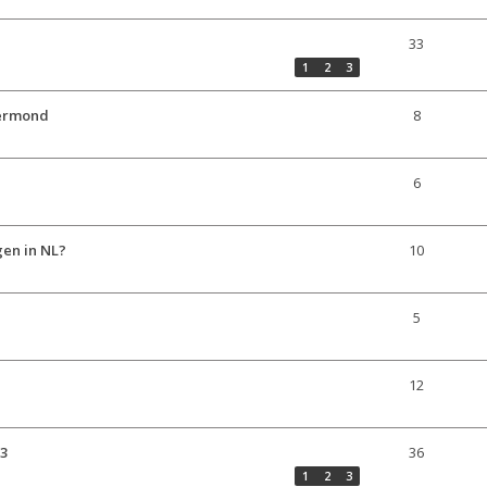
33
1
2
3
oermond
8
6
gen in NL?
10
5
12
53
36
1
2
3