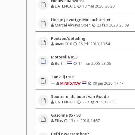
Nieuwe aanwinst
DATENCATE
18 mei 2020, 20:20
Hoe je je vorige Mini achterliet...
Marcel Always Open
23 feb 2020, 23:09
Poetsen/detailing
anand010
26 feb 2019, 19:54
Motorolie R53
Berthil
14 mar 2006, 23:06
Tank jij E10?
MINIf57JCW
09 jan 2020, 17:47
Spuiter in de buurt van Gouda
DATENCATE
22 aug 2019, 08:03
Gasoline 95 / 98
Elias
13 okt 2016, 14:57
Deftig wassen: hoe?