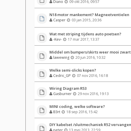
Diano
09 okt 2016, 09:57
N18 motor mankement? Magneetventielen
Casper
03 jan 2015, 20:36
Wat met striping tijdens auto poetsen?
-Kev-
17 mar 2017, 13:37
Middel om bumpers/skirts weer mooi zwart
lawewing
20 jun 2016, 10:32
Welke semi-slicks kopen?
Cedric_GP
07 nov 2016, 16:18
Wiring Diagram R53
Gasburner
29 nov 2016, 19:13
MINI coding, welke software?
B3rt
18 sep 2016, 15:42
DIY kabelset /sluitmechaniek R52 vervange
peter
13 mei 2013, 22:59