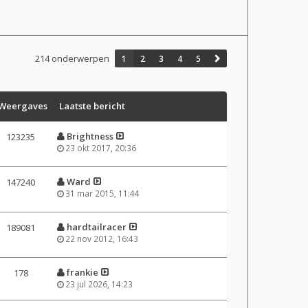
214 onderwerpen
1
2
3
4
5
Weergaves
Laatste bericht
Brightness
123235
23 okt 2017, 20:36
Ward
147240
31 mar 2015, 11:44
hardtailracer
189081
22 nov 2012, 16:43
frankie
178
23 jul 2026, 14:23