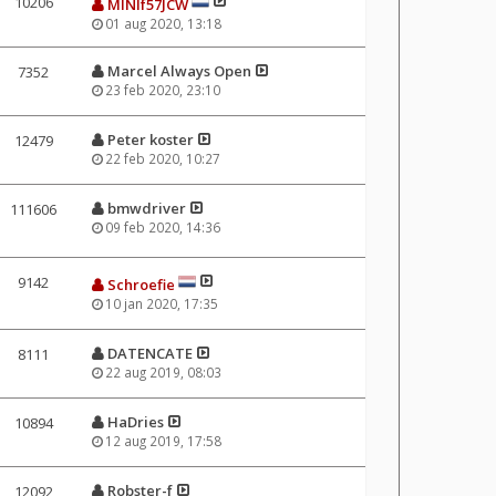
10206
MINIf57JCW
01 aug 2020, 13:18
Marcel Always Open
7352
23 feb 2020, 23:10
Peter koster
12479
22 feb 2020, 10:27
bmwdriver
111606
09 feb 2020, 14:36
9142
Schroefie
10 jan 2020, 17:35
DATENCATE
8111
22 aug 2019, 08:03
HaDries
10894
12 aug 2019, 17:58
Robster-f
12092