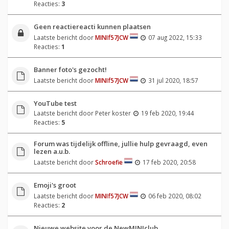
Reacties:
3
Geen reactiereacti kunnen plaatsen
Laatste bericht door
MINIf57JCW
07 aug 2022, 15:33
Reacties:
1
Banner foto's gezocht!
Laatste bericht door
MINIf57JCW
31 jul 2020, 18:57
YouTube test
Laatste bericht door
Peter koster
19 feb 2020, 19:44
Reacties:
5
Forum was tijdelijk offline, jullie hulp gevraagd, even
lezen a.u.b.
Laatste bericht door
Schroefie
17 feb 2020, 20:58
Emoji's groot
Laatste bericht door
MINIf57JCW
06 feb 2020, 08:02
Reacties:
2
Nieuwe website voor de NewMINIclub