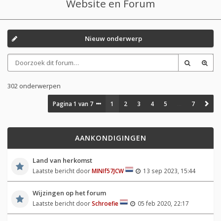
Website en Forum
Nieuw onderwerp
302 onderwerpen
Pagina
1
van
7
1
2
3
4
5
…
7
AANKONDIGINGEN
Land van herkomst
Laatste bericht door
MINIf57JCW
13 sep 2023, 15:44
Wijzingen op het forum
Laatste bericht door
Schroefie
05 feb 2020, 22:17