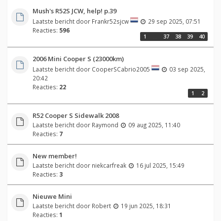
Mush's R52S JCW, help! p.39
Laatste bericht door
Frankr52sjcw
29 sep 2025, 07:51
Reacties:
596
1
…
37
38
39
40
2006 Mini Cooper S (23000km)
Laatste bericht door
CooperSCabrio2005
03 sep 2025,
20:42
Reacties:
22
1
2
R52 Cooper S Sidewalk 2008
Laatste bericht door
Raymond
09 aug 2025, 11:40
Reacties:
7
New member!
Laatste bericht door
niekcarfreak
16 jul 2025, 15:49
Reacties:
3
Nieuwe Mini
Laatste bericht door
Robert
19 jun 2025, 18:31
Reacties:
1