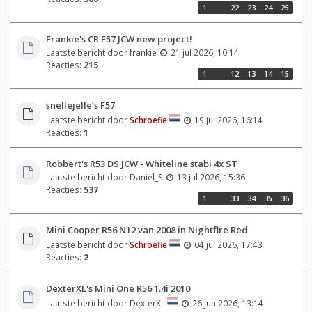
1
…
22
23
24
25
Frankie's CR F57 JCW new project!
Laatste bericht door
frankie
21 jul 2026, 10:14
Reacties:
215
1
…
12
13
14
15
snellejelle’s F57
Laatste bericht door
Schroefie
19 jul 2026, 16:14
Reacties:
1
Robbert's R53 DS JCW - Whiteline stabi 4x ST
Laatste bericht door
Daniel_S
13 jul 2026, 15:36
Reacties:
537
1
…
33
34
35
36
Mini Cooper R56 N12 van 2008 in Nightfire Red
Laatste bericht door
Schroefie
04 jul 2026, 17:43
Reacties:
2
DexterXL's Mini One R56 1.4i 2010
Laatste bericht door
DexterXL
26 jun 2026, 13:14