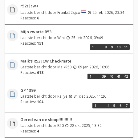
r52s jcw+
Laatste bericht door
Frankr52sjcw
25 feb 2026, 23:34
Reacties:
6
Mijn zwarte R53
Laatste bericht door
Wint
25 feb 2026, 09:49
Reacties:
151
1
…
8
9
10
11
Maik's R53 JCW Checkmate
Laatste bericht door
MaikR53
09 jan 2026, 10:06
Reacties:
618
1
…
39
40
41
42
GP 1399
Laatste bericht door
Rallye
31 dec 2025, 11:26
Reacties:
104
1
…
4
5
6
7
Gered van de sloop!!!!!!!!!!!
Laatste bericht door
R50
28 okt 2025, 13:32
Reacties:
4