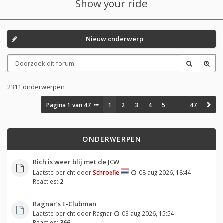
Show your ride
Nieuw onderwerp
2311 onderwerpen
Pagina
1
van
47
1
2
3
4
5
…
47
ONDERWERPEN
Rich is weer blij met de JCW
Laatste bericht door
Schroefie
08 aug 2026, 18:44
Reacties:
2
Ragnar’s F-Clubman
Laatste bericht door
Ragnar
03 aug 2026, 15:54
Reacties:
366