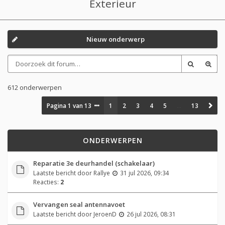
Exterieur
Nieuw onderwerp
612 onderwerpen
Pagina
1
van
13
1
2
3
4
5
…
13
ONDERWERPEN
Reparatie 3e deurhandel (schakelaar)
Laatste bericht door
Rallye
31 jul 2026, 09:34
Reacties:
2
Vervangen seal antennavoet
Laatste bericht door
JeroenD
26 jul 2026, 08:31