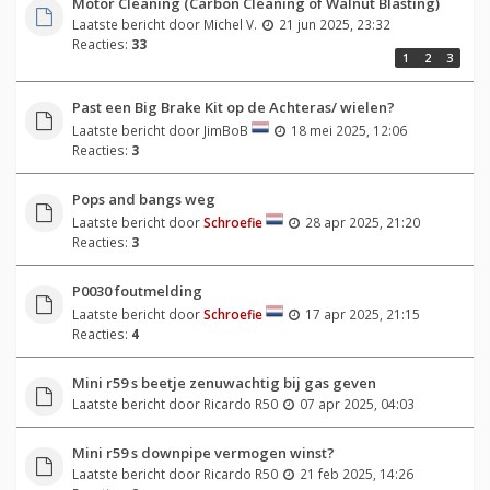
Motor Cleaning (Carbon Cleaning of Walnut Blasting)
Laatste bericht door
Michel V.
21 jun 2025, 23:32
Reacties:
33
1
2
3
Past een Big Brake Kit op de Achteras/ wielen?
Laatste bericht door
JimBoB
18 mei 2025, 12:06
Reacties:
3
Pops and bangs weg
Laatste bericht door
Schroefie
28 apr 2025, 21:20
Reacties:
3
P0030 foutmelding
Laatste bericht door
Schroefie
17 apr 2025, 21:15
Reacties:
4
Mini r59 s beetje zenuwachtig bij gas geven
Laatste bericht door
Ricardo R50
07 apr 2025, 04:03
Mini r59 s downpipe vermogen winst?
Laatste bericht door
Ricardo R50
21 feb 2025, 14:26