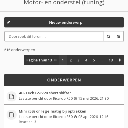
Motor- en onderstel (tuning)
Nieuw onderwerp
616 onderwerpen
Pagina
1
van
13
1
2
3
4
5
…
13
ONDERWERPEN
4H-Tech GS6/2B short shifter
Laatste bericht door
Ricardo R50
15 mei 2026, 21:30
Mini r59s onregelmatig bij optrekken
Laatste bericht door
Ricardo R50
08 apr 2026, 19:16
Reacties:
3