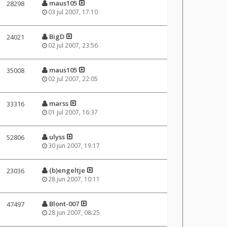
maus105
28298
03 jul 2007, 17:10
BigD
24021
02 jul 2007, 23:56
maus105
35008
02 jul 2007, 22:05
marss
33316
01 jul 2007, 16:37
ulyss
52806
30 jun 2007, 19:17
(b)engeltje
23036
28 jun 2007, 10:11
Blont-007
47497
28 jun 2007, 08:25