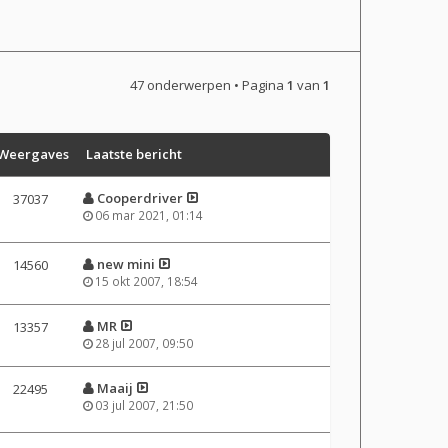
47 onderwerpen • Pagina
1
van
1
Weergaves
Laatste bericht
Cooperdriver
37037
06 mar 2021, 01:14
new mini
14560
15 okt 2007, 18:54
MR
13357
28 jul 2007, 09:50
Maaij
22495
03 jul 2007, 21:50