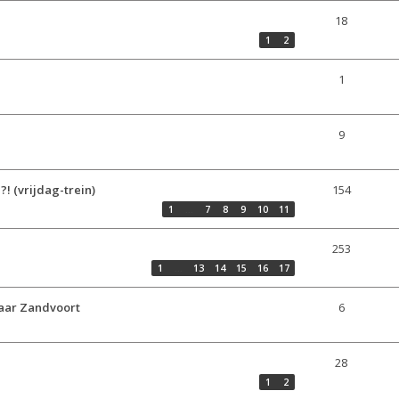
18
1
2
1
9
! (vrijdag-trein)
154
1
…
7
8
9
10
11
253
1
…
13
14
15
16
17
naar Zandvoort
6
28
1
2