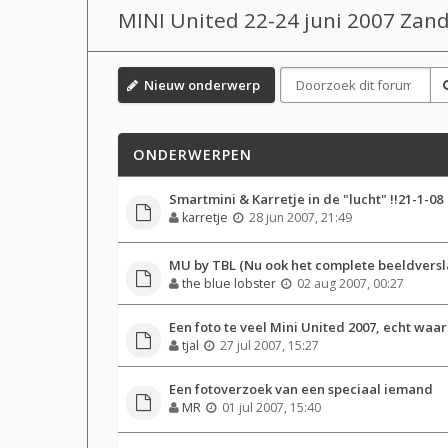
MINI United 22-24 juni 2007 Zan
Nieuw onderwerp
ONDERWERPEN
Smartmini & Karretje in de "lucht" !!21-1-08
karretje
28 jun 2007, 21:49
MU by TBL (Nu ook het complete beeldversl
the blue lobster
02 aug 2007, 00:27
Een foto te veel Mini United 2007, echt waar
tjal
27 jul 2007, 15:27
Een fotoverzoek van een speciaal iemand
MR
01 jul 2007, 15:40