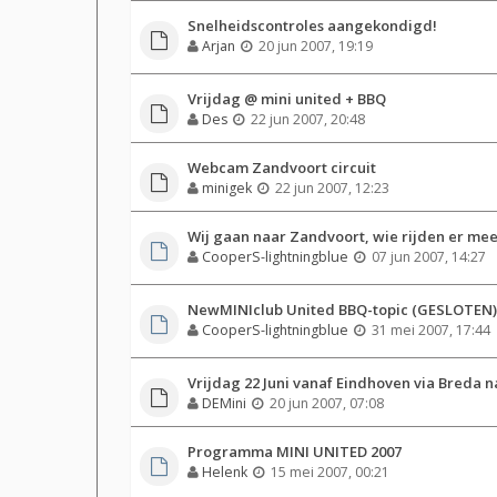
Snelheidscontroles aangekondigd!
Arjan
20 jun 2007, 19:19
Vrijdag @ mini united + BBQ
Des
22 jun 2007, 20:48
Webcam Zandvoort circuit
minigek
22 jun 2007, 12:23
Wij gaan naar Zandvoort, wie rijden er mee?
CooperS-lightningblue
07 jun 2007, 14:27
NewMINIclub United BBQ-topic (GESLOTEN)
CooperS-lightningblue
31 mei 2007, 17:44
Vrijdag 22 Juni vanaf Eindhoven via Breda 
DEMini
20 jun 2007, 07:08
Programma MINI UNITED 2007
Helenk
15 mei 2007, 00:21