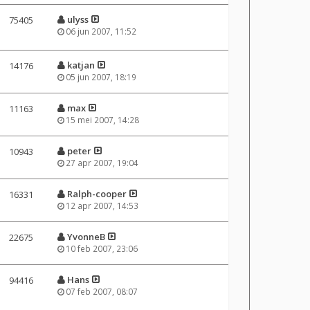
ulyss
75405
06 jun 2007, 11:52
katjan
14176
05 jun 2007, 18:19
max
11163
15 mei 2007, 14:28
peter
10943
27 apr 2007, 19:04
Ralph-cooper
16331
12 apr 2007, 14:53
YvonneB
22675
10 feb 2007, 23:06
Hans
94416
07 feb 2007, 08:07