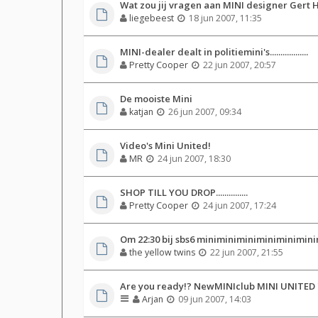
Wat zou jij vragen aan MINI designer Gert 
liegebeest
18 jun 2007, 11:35
MINI-dealer dealt in politiemini's..................
Pretty Cooper
22 jun 2007, 20:57
De mooiste Mini
katjan
26 jun 2007, 09:34
Video's Mini United!
MR
24 jun 2007, 18:30
SHOP TILL YOU DROP...............
Pretty Cooper
24 jun 2007, 17:24
Om 22:30 bij sbs6 miniminiminiminiminimin
the yellow twins
22 jun 2007, 21:55
Are you ready!? NewMINIclub MINI UNITED '
Arjan
09 jun 2007, 14:03