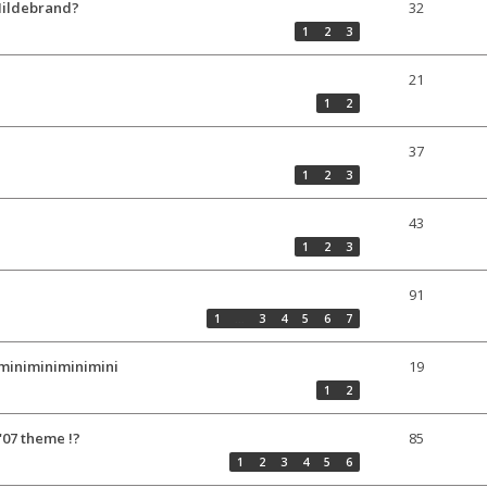
Hildebrand?
32
1
2
3
21
1
2
37
1
2
3
43
1
2
3
91
1
…
3
4
5
6
7
iminiminiminimini
19
1
2
07 theme !?
85
1
2
3
4
5
6