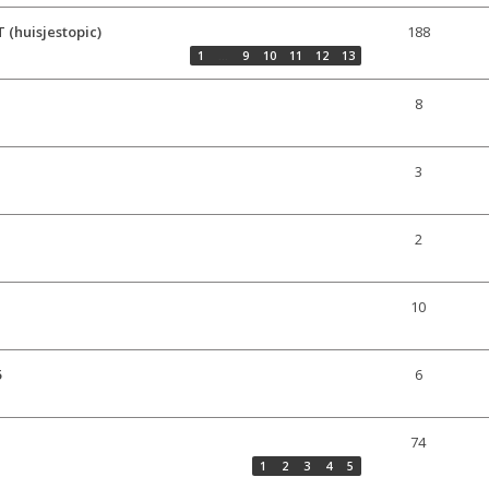
(huisjestopic)
188
1
…
9
10
11
12
13
8
3
2
10
5
6
74
1
2
3
4
5