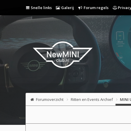
Snelle links
Galerij
Forum regels
Privacy
Forumoverzicht
Ritten en Events Archief
MINI 