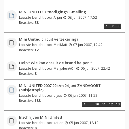
MINI UNITED Uitnodigings E-mailing
Laatste bericht door
Arjan
08 jun 2007, 17:52
Reacties:
38
1
2
3
Mini United circuit verzekering?
Laatste bericht door
MiniMatt
07 jun 2007, 12:42
Reacties:
12
Help!! Wie kan ons uit de brand helpen!!
Laatste bericht door
MarjoleinART
06 jun 2007, 22:42
Reacties:
8
MINI UNITED 2007 22 t/m 24 Juni ZANDVOORT
(huisjestopic)
Laatste bericht door
ulyss
06 jun 2007, 11:52
Reacties:
188
1
…
10
11
12
13
Inschrijven MINI United
Laatste bericht door
katjan
05 jun 2007, 18:19
Reacties:
8