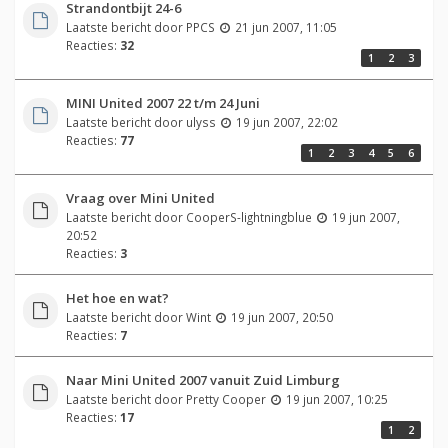
Strandontbijt 24-6
Laatste bericht door
PPCS
21 jun 2007, 11:05
Reacties:
32
1
2
3
MINI United 2007 22 t/m 24 Juni
Laatste bericht door
ulyss
19 jun 2007, 22:02
Reacties:
77
1
2
3
4
5
6
Vraag over Mini United
Laatste bericht door
CooperS-lightningblue
19 jun 2007,
20:52
Reacties:
3
Het hoe en wat?
Laatste bericht door
Wint
19 jun 2007, 20:50
Reacties:
7
Naar Mini United 2007 vanuit Zuid Limburg
Laatste bericht door
Pretty Cooper
19 jun 2007, 10:25
Reacties:
17
1
2