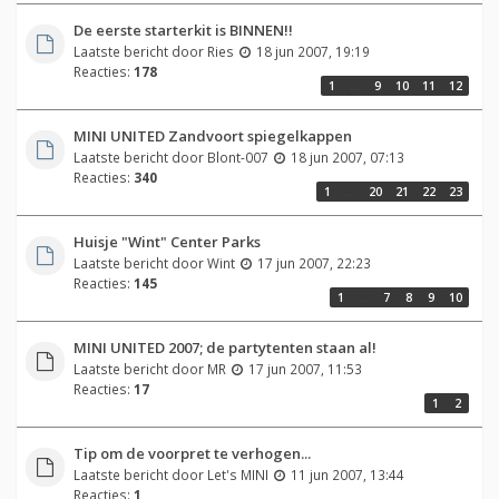
De eerste starterkit is BINNEN!!
Laatste bericht door
Ries
18 jun 2007, 19:19
Reacties:
178
1
…
9
10
11
12
MINI UNITED Zandvoort spiegelkappen
Laatste bericht door
Blont-007
18 jun 2007, 07:13
Reacties:
340
1
…
20
21
22
23
Huisje "Wint" Center Parks
Laatste bericht door
Wint
17 jun 2007, 22:23
Reacties:
145
1
…
7
8
9
10
MINI UNITED 2007; de partytenten staan al!
Laatste bericht door
MR
17 jun 2007, 11:53
Reacties:
17
1
2
Tip om de voorpret te verhogen...
Laatste bericht door
Let's MINI
11 jun 2007, 13:44
Reacties:
1