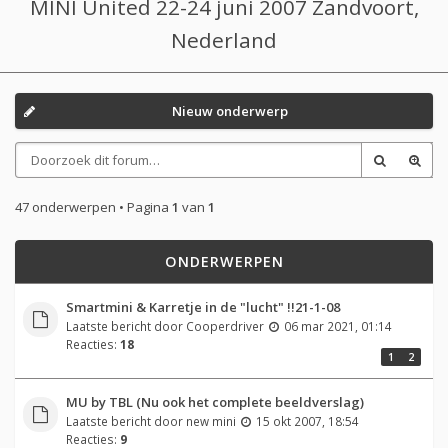
MINI United 22-24 juni 2007 Zandvoort,
Nederland
Nieuw onderwerp
47 onderwerpen • Pagina
1
van
1
ONDERWERPEN
Smartmini & Karretje in de "lucht" !!21-1-08
Laatste bericht door
Cooperdriver
06 mar 2021, 01:14
Reacties:
18
1
2
MU by TBL (Nu ook het complete beeldverslag)
Laatste bericht door
new mini
15 okt 2007, 18:54
Reacties:
9