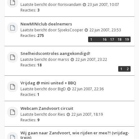
Laatste bericht door
florisvandam
23 jun 2007, 10:07
Reacties:
3
NewMINIclub deelnemers
Laatste bericht door
SjoeksCooper
22 jun 2007, 23:53
Reacties:
275
1
…
16
17
18
19
Snelheidscontroles aangekondigd!
Laatste bericht door
marss
22 jun 2007, 23:22
Reacties:
18
1
2
Vrijdag @ mini united + BBQ
Laatste bericht door
BigD
22 jun 2007, 22:36
Reacties:
1
Webcam Zandvoort circuit
Laatste bericht door
Ries
22 jun 2007, 18:19
Reacties:
9
Wij gaan naar Zandvoort, wie rijden er mee?! (vrijdag-
trein)