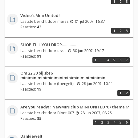
1
2
3
Video's Mini United!
Laatste bericht door
marss
01 jul 2007, 16:37
Reacties:
43
1
2
3
SHOP TILL YOU DROP...............
Laatste bericht door
ulyss
30 jun 2007, 19:17
Reacties:
91
1
…
4
5
6
7
Om 22:30 bij sbs6
miniminiminiminiminiminiminiminiminimini
Laatste bericht door
(b)engeltje
28 jun 2007, 10:11
Reacties:
19
1
2
Are you ready!? NewMINIclub MINI UNITED '07 theme !?
Laatste bericht door
Blont-007
28 jun 2007, 08:25
Reacties:
85
1
2
3
4
5
6
Dankjewel!