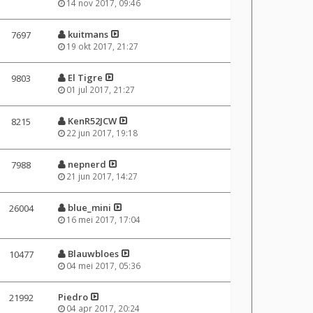
14 nov 2017, 09:46
kuitmans
7697
19 okt 2017, 21:27
El Tigre
9803
01 jul 2017, 21:27
KenR52JCW
8215
22 jun 2017, 19:18
nepnerd
7988
21 jun 2017, 14:27
blue_mini
26004
16 mei 2017, 17:04
Blauwbloes
10477
04 mei 2017, 05:36
Piedro
21992
04 apr 2017, 20:24