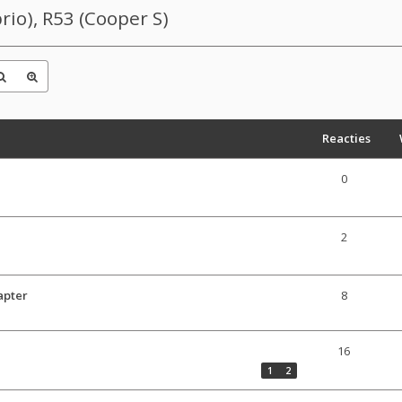
io), R53 (Cooper S)
Reacties
0
2
apter
8
16
1
2