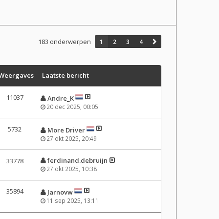
183 onderwerpen
1
2
3
4
Weergaves
Laatste bericht
11037
Andre_K
20 dec 2025, 00:05
5732
More Driver
27 okt 2025, 20:49
ferdinand.debruijn
33778
27 okt 2025, 10:38
35894
Jarnovw
11 sep 2025, 13:11