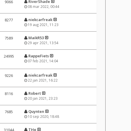
RiverShade
9066
08 mar 2022, 00:44
niekcarfreak
8277
19 aug 2021, 11:23
MaikR53
7589
29 apr 2021, 13:54
RappeFiets
24995
07 feb 2021, 14:04
niekcarfreak
9226
22 jan 2021, 16:22
Robert
8116
20 jan 2021, 23:23
Quynten
7685
10 sep 2020, 18:48
THe
31044