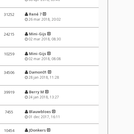
René 7
31252
26 mar 2018, 20:02
Mini-Gijs
24215
02 mar 2018, 08:30
Mini-Gijs
10259
02 mar 2018, 08:08
Damon01
34506
28 jan 2018, 11:28
Berry M
39919
24 jan 2018, 13:27
Blauwbloes
7455
01 dec 2017, 16:11
JDonkers
10454