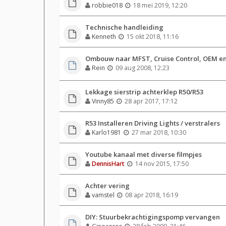
robbie018
18 mei 2019, 12:20
Technische handleiding
Kenneth
15 okt 2018, 11:16
Ombouw naar MFST, Cruise Control, OEM e
Rein
09 aug 2008, 12:23
Lekkage sierstrip achterklep R50/R53
Vinny85
28 apr 2017, 17:12
R53 Installeren Driving Lights / verstralers
Karlo1981
27 mar 2018, 10:30
Youtube kanaal met diverse filmpjes
DennisHart
14 nov 2015, 17:50
Achter vering
vamstel
08 apr 2018, 16:19
DIY: Stuurbekrachtigingspomp vervangen