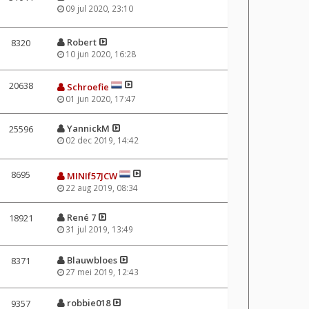
09 jul 2020, 23:10
Robert
8320
10 jun 2020, 16:28
20638
Schroefie
01 jun 2020, 17:47
YannickM
25596
02 dec 2019, 14:42
8695
MINIf57JCW
22 aug 2019, 08:34
René 7
18921
31 jul 2019, 13:49
Blauwbloes
8371
27 mei 2019, 12:43
robbie018
9357