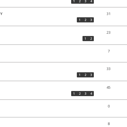
1
2
3
4
IY
31
1
2
3
23
1
2
7
33
1
2
3
45
1
2
3
4
0
8