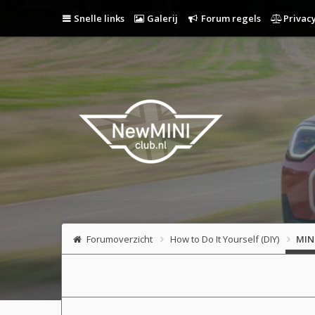
Snelle links
Galerij
Forum regels
Privacy
Forumoverzicht
How to Do It Yourself (DIY)
MINI