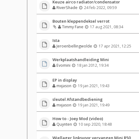
Keuze airco radiator/condensator
RiverShade
24 feb 2022, 09:59
Bouten kleppendeksel verrot
Timmy Fane
17 aug 2021, 08:34
Ista
Jeroenbellingwolde
17 apr 2021, 12:25
Werkplaatshandleiding Mini
Evomini
18 jan 2012, 19:34
EP in display
mxjason
19 jan 2021, 19:43
sleutel Afstandbediening
mxjason
19 jan 2021, 19:49
How to - Joey Mod (video)
Quynten
10 sep 2020, 18:48
Wiellager linksvoor vervangen Mini R50