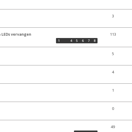
3
n LEDs vervangen
113
1
…
4
5
6
7
8
5
4
1
0
49