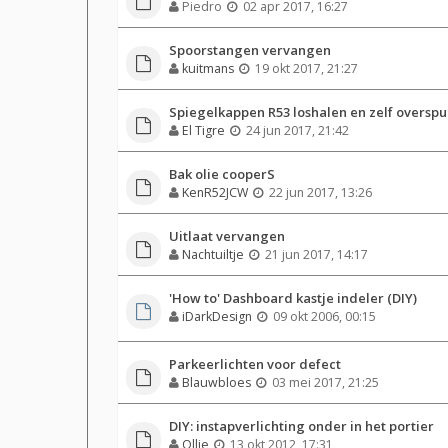
Piedro
02 apr 2017, 16:27
Spoorstangen vervangen
kuitmans
19 okt 2017, 21:27
Spiegelkappen R53 loshalen en zelf overspu
El Tigre
24 jun 2017, 21:42
Bak olie cooperS
KenR52JCW
22 jun 2017, 13:26
Uitlaat vervangen
Nachtuiltje
21 jun 2017, 14:17
'How to' Dashboard kastje indeler (DIY)
iDarkDesign
09 okt 2006, 00:15
Parkeerlichten voor defect
Blauwbloes
03 mei 2017, 21:25
DIY: instapverlichting onder in het portier
Ollie
13 okt 2012, 17:31