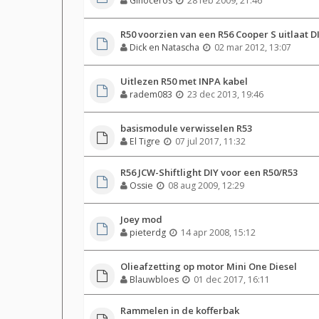
Ginoceros
28 feb 2009, 21:46
R50 voorzien van een R56 Cooper S uitlaat D
Dick en Natascha
02 mar 2012, 13:07
Uitlezen R50 met INPA kabel
radem083
23 dec 2013, 19:46
basismodule verwisselen R53
El Tigre
07 jul 2017, 11:32
R56 JCW-Shiftlight DIY voor een R50/R53
Ossie
08 aug 2009, 12:29
Joey mod
pieterdg
14 apr 2008, 15:12
Olieafzetting op motor Mini One Diesel
Blauwbloes
01 dec 2017, 16:11
Rammelen in de kofferbak