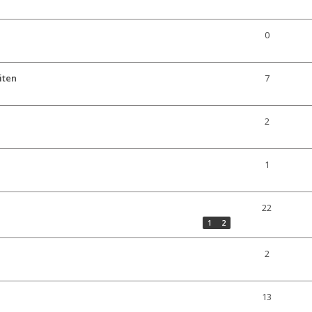
0
iten
7
2
1
22
1
2
2
13