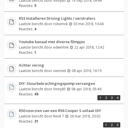
Laatste bericht door
Vinny85
19 sep 2018, 09:44
Reacties:
5
R53 Installeren Driving Lights / verstralers
Laatste bericht door
robertok
03 mei 2018, 10:46
Reacties:
4
Youtube kanaal met diverse filmpjes
Laatste bericht door
edwinfink
22 apr 2018, 12:42
Reacties:
1
Achter vering
Laatste bericht door
vamstel
08 apr 2018, 16:19
DIY: Stuurbekrachtigingspomp vervangen
Laatste bericht door
Vinny85
08 apr 2018, 05:46
Reacties:
49
1
2
3
4
R50 voorzien van een R56 Cooper S uitlaat DIY
Laatste bericht door
René 7
26 mar 2018, 20:02
Reacties:
31
1
2
3