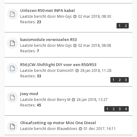
Uitlezen R50 met INPA kabel
Laatste bericht door
Mini-Gijs
02 mar 2018, 08:30
Reacties:
23
1
2
basismodule verwisselen R53
Laatste bericht door
Mini-Gijs
02 mar 2018, 08:08
Reacties:
7
R56 JCW-Shiftlight DIY voor een R50/R53
Laatste bericht door
Damon01
28 jan 2018, 11:28
Reacties:
33
1
2
3
Joey mod
Laatste bericht door
Berry M
24 jan 2018, 13:27
Reacties:
45
1
2
3
4
Olieafzetting op motor Mini One Diesel
Laatste bericht door
Blauwbloes
01 dec 2017, 16:11