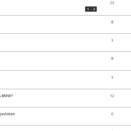
23
1
2
8
3
8
3
ls BMW?
12
gesloten
0