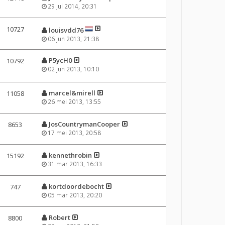
29 jul 2014, 20:31
10727
louisvdd76
06 jun 2013, 21:38
P5ycH0
10792
02 jun 2013, 10:10
marcel&mirell
11058
26 mei 2013, 13:55
JosCountrymanCooper
8653
17 mei 2013, 20:58
kennethrobin
15192
31 mar 2013, 16:33
kortdoordebocht
747
05 mar 2013, 20:20
Robert
8800