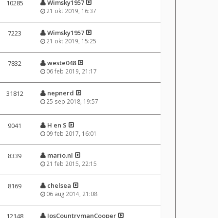
Wimsky1957
10285
21 okt 2019, 16:37
Wimsky1957
7223
21 okt 2019, 15:25
weste048
7832
06 feb 2019, 21:17
nepnerd
31812
25 sep 2018, 19:57
H en S
9041
09 feb 2017, 16:01
mario.nl
8339
21 feb 2015, 22:15
chelsea
8169
06 aug 2014, 21:08
JosCountrymanCooper
12148