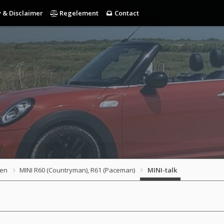
 & Disclaimer
Regelement
Contact
gen
MINI R60 (Countryman), R61 (Paceman)
MINI-talk