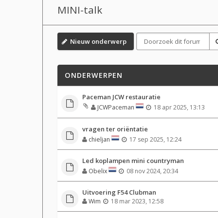
MINI-talk
Nieuw onderwerp
ONDERWERPEN
Paceman JCW restauratie
JCWPaceman
18 apr 2025, 13:13
vragen ter oriëntatie
chieljan
17 sep 2025, 12:24
Led koplampen mini countryman
Obelix
08 nov 2024, 20:34
Uitvoering F54 Clubman
Wim
18 mar 2023, 12:58