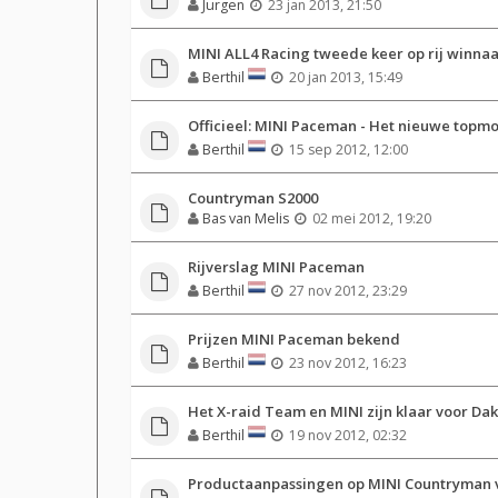
Jurgen
23 jan 2013, 21:50
MINI ALL4 Racing tweede keer op rij winna
Berthil
20 jan 2013, 15:49
Officieel: MINI Paceman - Het nieuwe topm
Berthil
15 sep 2012, 12:00
Countryman S2000
Bas van Melis
02 mei 2012, 19:20
Rijverslag MINI Paceman
Berthil
27 nov 2012, 23:29
Prijzen MINI Paceman bekend
Berthil
23 nov 2012, 16:23
Het X-raid Team en MINI zijn klaar voor Dak
Berthil
19 nov 2012, 02:32
Productaanpassingen op MINI Countryman 