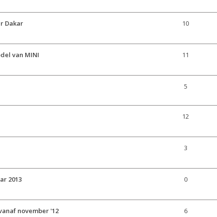
ar Dakar
10
odel van MINI
11
5
12
3
ar 2013
0
vanaf november '12
6