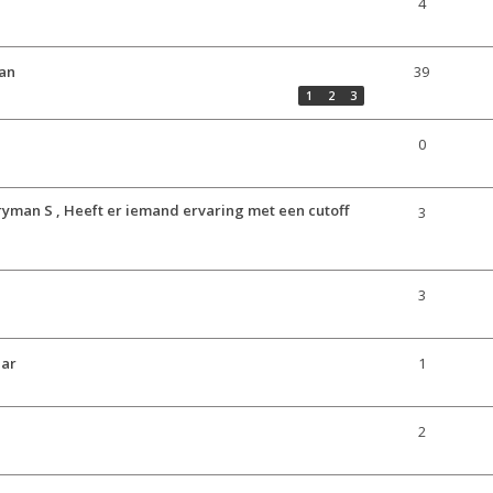
4
man
39
1
2
3
0
ryman S , Heeft er iemand ervaring met een cutoff
3
3
aar
1
2