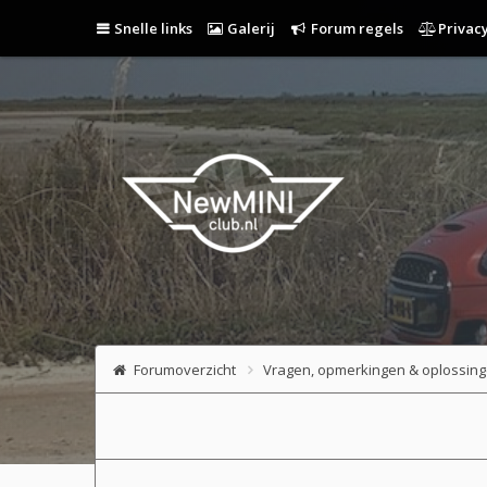
Snelle links
Galerij
Forum regels
Privacy
Forumoverzicht
Vragen, opmerkingen & oplossin