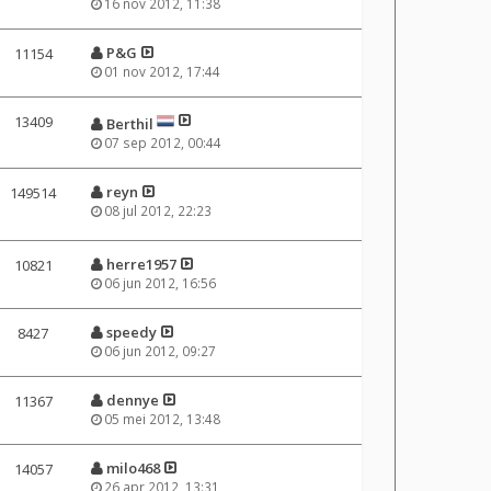
16 nov 2012, 11:38
P&G
11154
01 nov 2012, 17:44
13409
Berthil
07 sep 2012, 00:44
reyn
149514
08 jul 2012, 22:23
herre1957
10821
06 jun 2012, 16:56
speedy
8427
06 jun 2012, 09:27
dennye
11367
05 mei 2012, 13:48
milo468
14057
26 apr 2012, 13:31