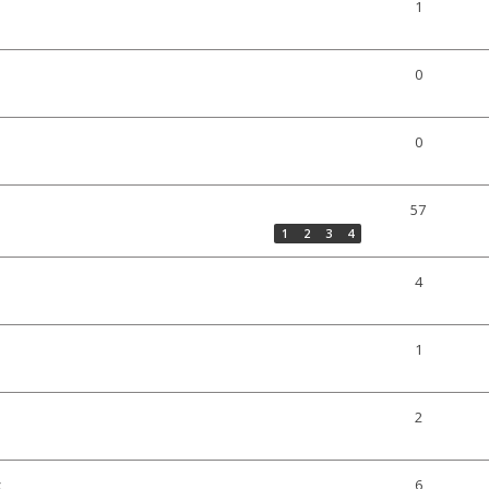
1
0
0
57
1
2
3
4
4
1
2
t
6