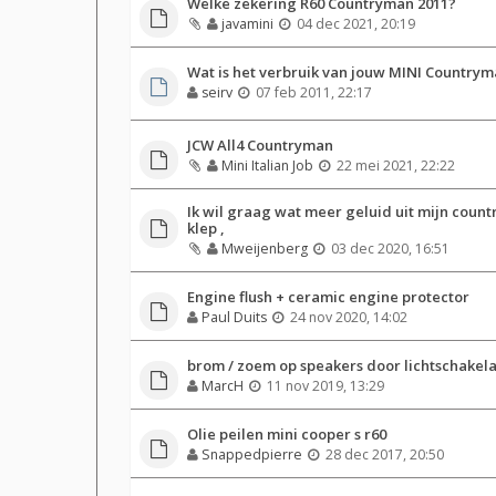
Welke zekering R60 Countryman 2011?
javamini
04 dec 2021, 20:19
Wat is het verbruik van jouw MINI Country
seirv
07 feb 2011, 22:17
JCW All4 Countryman
Mini Italian Job
22 mei 2021, 22:22
Ik wil graag wat meer geluid uit mijn count
klep ,
Mweijenberg
03 dec 2020, 16:51
Engine flush + ceramic engine protector
Paul Duits
24 nov 2020, 14:02
brom / zoem op speakers door lichtschakel
MarcH
11 nov 2019, 13:29
Olie peilen mini cooper s r60
Snappedpierre
28 dec 2017, 20:50