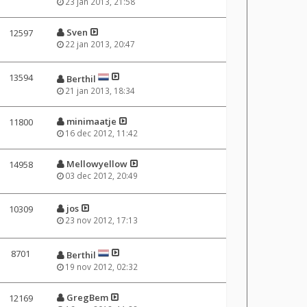
23 jan 2013, 21:58
Sven
12597
22 jan 2013, 20:47
13594
Berthil
21 jan 2013, 18:34
minimaatje
11800
16 dec 2012, 11:42
Mellowyellow
14958
03 dec 2012, 20:49
jos
10309
23 nov 2012, 17:13
8701
Berthil
19 nov 2012, 02:32
GregBem
12169