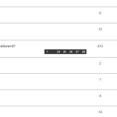
6
13
geleverd?
413
1
…
24
25
26
27
28
2
1
4
14