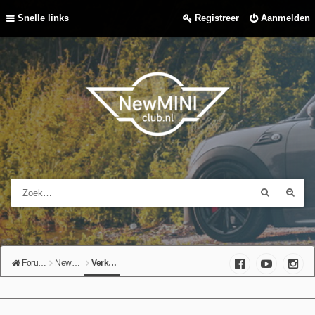
Snelle links
Registreer
Aanmelden
Forumoverzicht
NewMINIclub-shop
Verkocht/gevonden