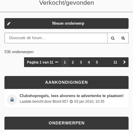
Verkocht/gevonden
Nieuw onderwerp
536 onderwerpen
Pagina
1
van
11
1
2
3
4
5
…
11
AANKONDIGINGEN
Clubshopregels, lees alvorens te advertentie te plaatsen!
Laatste bericht door
Blont-007
03 jan 2010, 10:35
ONDERWERPEN