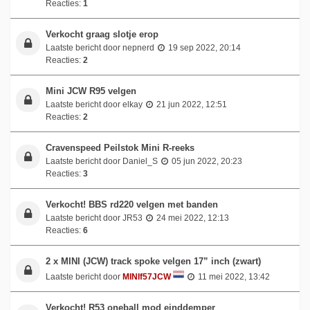
Reacties:
1
Verkocht graag slotje erop
Laatste bericht door
nepnerd
19 sep 2022, 20:14
Reacties:
2
Mini JCW R95 velgen
Laatste bericht door
elkay
21 jun 2022, 12:51
Reacties:
2
Cravenspeed Peilstok Mini R-reeks
Laatste bericht door
Daniel_S
05 jun 2022, 20:23
Reacties:
3
Verkocht! BBS rd220 velgen met banden
Laatste bericht door
JR53
24 mei 2022, 12:13
Reacties:
6
2 x MINI (JCW) track spoke velgen 17” inch (zwart)
Laatste bericht door
MINIf57JCW
11 mei 2022, 13:42
Verkocht! R53 oneball mod einddemper