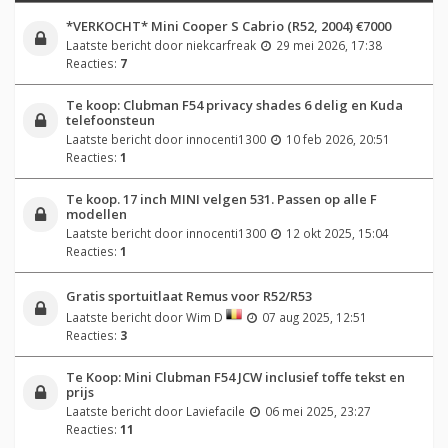
*VERKOCHT* Mini Cooper S Cabrio (R52, 2004) €7000
Laatste bericht door
niekcarfreak
29 mei 2026, 17:38
Reacties:
7
Te koop: Clubman F54 privacy shades 6 delig en Kuda
telefoonsteun
Laatste bericht door
innocenti1300
10 feb 2026, 20:51
Reacties:
1
Te koop. 17 inch MINI velgen 531. Passen op alle F
modellen
Laatste bericht door
innocenti1300
12 okt 2025, 15:04
Reacties:
1
Gratis sportuitlaat Remus voor R52/R53
Laatste bericht door
Wim D
07 aug 2025, 12:51
Reacties:
3
Te Koop: Mini Clubman F54 JCW inclusief toffe tekst en
prijs
Laatste bericht door
Laviefacile
06 mei 2025, 23:27
Reacties:
11