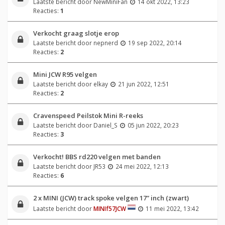
Laatste bericht door
NewMiniFan
14 okt 2022, 13:23
Reacties:
1
Verkocht graag slotje erop
Laatste bericht door
nepnerd
19 sep 2022, 20:14
Reacties:
2
Mini JCW R95 velgen
Laatste bericht door
elkay
21 jun 2022, 12:51
Reacties:
2
Cravenspeed Peilstok Mini R-reeks
Laatste bericht door
Daniel_S
05 jun 2022, 20:23
Reacties:
3
Verkocht! BBS rd220 velgen met banden
Laatste bericht door
JR53
24 mei 2022, 12:13
Reacties:
6
2 x MINI (JCW) track spoke velgen 17” inch (zwart)
Laatste bericht door
MINIf57JCW
11 mei 2022, 13:42