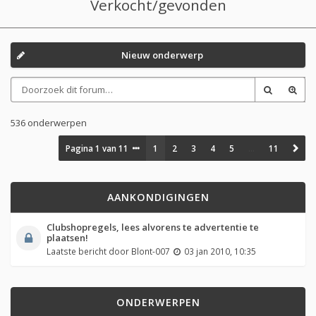
Verkocht/gevonden
Nieuw onderwerp
536 onderwerpen
Pagina
1
van
11
1
2
3
4
5
…
11
AANKONDIGINGEN
Clubshopregels, lees alvorens te advertentie te
plaatsen!
Laatste bericht door
Blont-007
03 jan 2010, 10:35
ONDERWERPEN