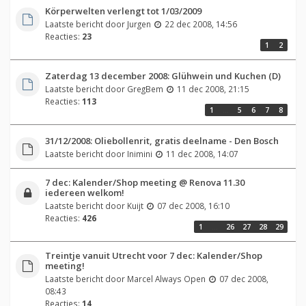
Körperwelten verlengt tot 1/03/2009
Laatste bericht door
Jurgen
22 dec 2008, 14:56
Reacties:
23
1
2
Zaterdag 13 december 2008: Glühwein und Kuchen (D)
Laatste bericht door
GregBem
11 dec 2008, 21:15
Reacties:
113
1
…
5
6
7
8
31/12/2008: Oliebollenrit, gratis deelname - Den Bosch
Laatste bericht door
Inimini
11 dec 2008, 14:07
7 dec: Kalender/Shop meeting @ Renova 11.30
iedereen welkom!
Laatste bericht door
Kuijt
07 dec 2008, 16:10
Reacties:
426
1
…
26
27
28
29
Treintje vanuit Utrecht voor 7 dec: Kalender/Shop
meeting!
Laatste bericht door
Marcel Always Open
07 dec 2008,
08:43
Reacties:
14