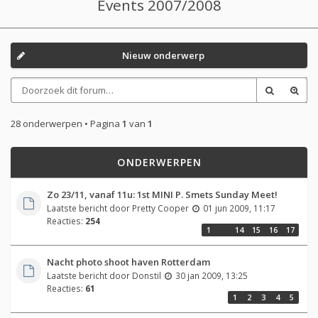
Events 2007/2008
Nieuw onderwerp
28 onderwerpen • Pagina
1
van
1
ONDERWERPEN
Zo 23/11, vanaf 11u: 1st MINI P. Smets Sunday Meet!
Laatste bericht door
Pretty Cooper
01 jun 2009, 11:17
Reacties:
254
1
…
14
15
16
17
Nacht photo shoot haven Rotterdam
Laatste bericht door
Donstil
30 jan 2009, 13:25
Reacties:
61
1
2
3
4
5