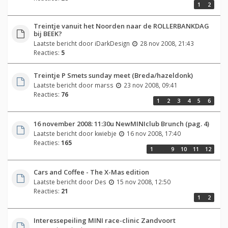
1
2
Treintje vanuit het Noorden naar de ROLLERBANKDAG
bij BEEK?
Laatste bericht door
iDarkDesign
28 nov 2008, 21:43
Reacties:
5
Treintje P Smets sunday meet (Breda/hazeldonk)
Laatste bericht door
marss
23 nov 2008, 09:41
Reacties:
76
1
2
3
4
5
6
16 november 2008: 11:30u NewMINIclub Brunch (pag. 4)
Laatste bericht door
kwiebje
16 nov 2008, 17:40
Reacties:
165
1
…
9
10
11
12
Cars and Coffee - The X-Mas edition
Laatste bericht door
Des
15 nov 2008, 12:50
Reacties:
21
1
2
Interessepeiling MINI race-clinic Zandvoort