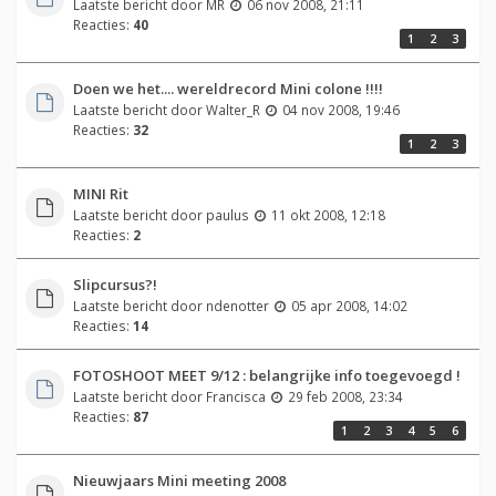
Laatste bericht door
MR
06 nov 2008, 21:11
Reacties:
40
1
2
3
Doen we het.... wereldrecord Mini colone !!!!
Laatste bericht door
Walter_R
04 nov 2008, 19:46
Reacties:
32
1
2
3
MINI Rit
Laatste bericht door
paulus
11 okt 2008, 12:18
Reacties:
2
Slipcursus?!
Laatste bericht door
ndenotter
05 apr 2008, 14:02
Reacties:
14
FOTOSHOOT MEET 9/12 : belangrijke info toegevoegd !
Laatste bericht door
Francisca
29 feb 2008, 23:34
Reacties:
87
1
2
3
4
5
6
Nieuwjaars Mini meeting 2008