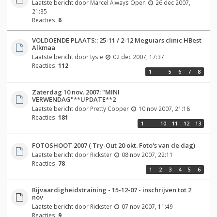
Laatste bericht door
Marcel Always Open
26 dec 2007,
21:35
Reacties:
6
VOLDOENDE PLAATS:: 25-11 / 2-12 Meguiars clinic HBest
Alkmaa
Laatste bericht door
tysie
02 dec 2007, 17:37
Reacties:
112
1
…
5
6
7
8
Zaterdag 10 nov. 2007: "MINI
VERWENDAG"**UPDATE**2
Laatste bericht door
Pretty Cooper
10 nov 2007, 21:18
Reacties:
181
1
…
10
11
12
13
FOTOSHOOT 2007 ( Try-Out 20 okt. Foto's van de dag)
Laatste bericht door
Rickster
08 nov 2007, 22:11
Reacties:
78
1
2
3
4
5
6
Rijvaardigheidstraining - 15-12-07 - inschrijven tot 2
nov
Laatste bericht door
Rickster
07 nov 2007, 11:49
Reacties:
9