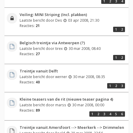
1
2
3
4
Veiling: MINI Striping (Incl. plakken)
Laatste bericht door
Des
03 apr 2008, 21:30
Reacties:
21
1
2
Belgisch treintje via Antwerpen (?)
Laatste bericht door
tirex
30 mar 2008, 08:40
Reacties:
27
1
2
Treintje vanuit Delft
Laatste bericht door
werner
30 mar 2008, 08:35
Reacties:
40
1
2
3
Kleine teasers van de rit (nieuwe teaser pagina 4)
Laatste bericht door
marss
30 mar 2008, 00:00
Reacties:
89
1
2
3
4
5
6
Treintje vanuit Amersfoort --> Meerkerk --> Drimmelen
Laatste bericht door
Roald
29 mar 2008, 23:56