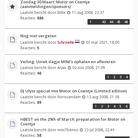
Zondag 30 Maart: Motor on Coentje
(aanmeldingen/sponsors)
Laatste bericht door
Billie
11 aug 2008, 22:37
Reacties:
686
1
…
43
44
45
46
Nog niet vergeten
Laatste bericht door
Schroefie
07 mar 2021, 18:00
Reacties:
5
Veiling: Uniek dagje MINI's ophalen en afleveren
Laatste bericht door
Arjan
02 nov 2008, 21:09
Reacties:
46
1
2
3
4
DJ Ulyss special mix Motor on Coentje (Limited edition)
Laatste bericht door
florisvandam
12 aug 2008, 21:38
Reacties:
89
1
2
3
4
5
6
HBEST on the 29th of March: preparation for Motor on
Coentje
Laatste bericht door
mini7benno
23 jul 2008, 22:49
Reacties:
58