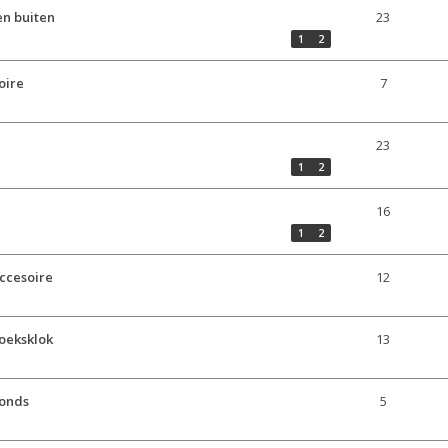
en buiten
23
1
2
oire
7
23
1
2
16
1
2
accesoire
12
koeksklok
13
fonds
5