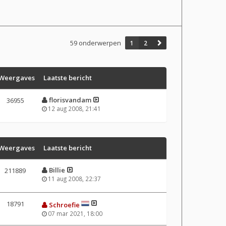
59 onderwerpen
1
2
Weergaves
Laatste bericht
florisvandam
36955
12 aug 2008, 21:41
Weergaves
Laatste bericht
Billie
211889
11 aug 2008, 22:37
18791
Schroefie
07 mar 2021, 18:00