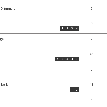
> Drimmelen
5
58
1
2
3
4
oge
7
62
1
2
3
4
5
2
rkerk
18
1
2
4