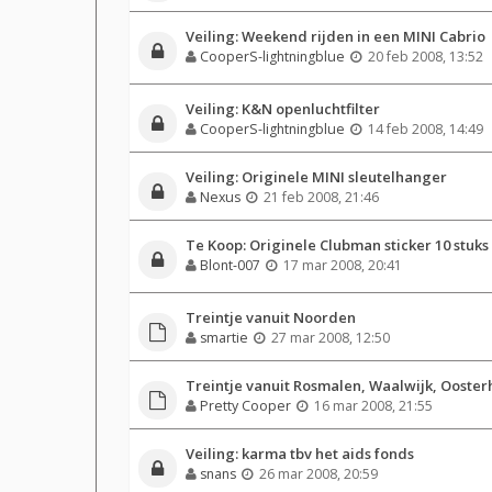
Veiling: Weekend rijden in een MINI Cabrio
CooperS-lightningblue
20 feb 2008, 13:52
Veiling: K&N openluchtfilter
CooperS-lightningblue
14 feb 2008, 14:49
Veiling: Originele MINI sleutelhanger
Nexus
21 feb 2008, 21:46
Te Koop: Originele Clubman sticker 10 stuks
Blont-007
17 mar 2008, 20:41
Treintje vanuit Noorden
smartie
27 mar 2008, 12:50
Treintje vanuit Rosmalen, Waalwijk, Ooste
Pretty Cooper
16 mar 2008, 21:55
Veiling: karma tbv het aids fonds
snans
26 mar 2008, 20:59