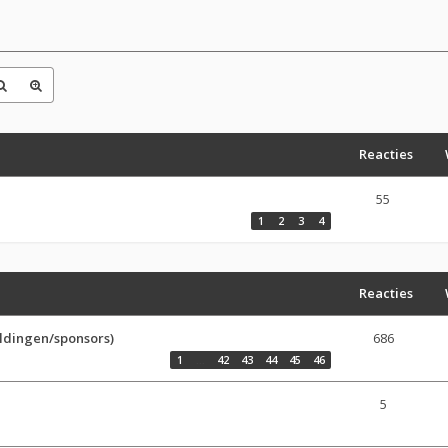
Reacties
55
1
2
3
4
Reacties
ldingen/sponsors)
686
1
…
42
43
44
45
46
5