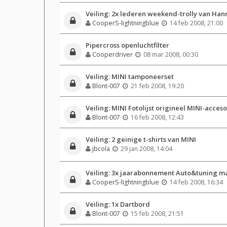
Veiling: 2x lederen weekend-trolly van Han
CooperS-lightningblue
14 feb 2008, 21:00
Pipercross openluchtfilter
Cooperdriver
08 mar 2008, 00:30
Veiling: MINI tamponeerset
Blont-007
21 feb 2008, 19:20
Veiling: MINI Fotolijst origineel MINI-acceso
Blont-007
16 feb 2008, 12:43
Veiling: 2 geinige t-shirts van MINI
jbcola
29 jan 2008, 14:04
Veiling: 3x jaarabonnement Auto&tuning m
CooperS-lightningblue
14 feb 2008, 16:34
Veiling: 1x Dartbord
Blont-007
15 feb 2008, 21:51