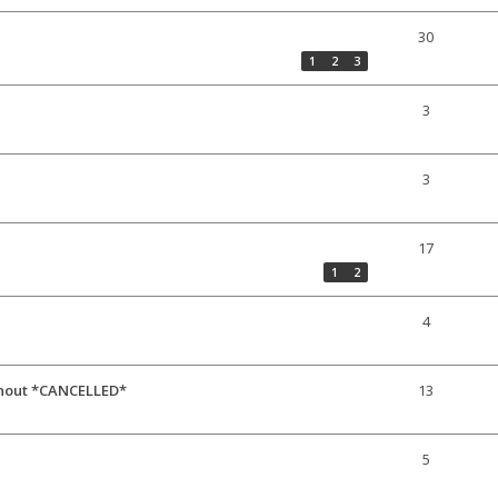
30
1
2
3
3
3
17
1
2
4
rhout *CANCELLED*
13
5