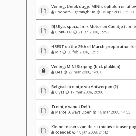
Veiling: Uniek dagje MINI's ophalen en afle
CooperS-lightningblue
06 apr 2008, 15:08
DJ Ulyss special mix Motor on Coentje (Limit
Blont-007
21 jan 2008, 19:52
HBEST on the 29th of March: preparation fo
MR
03 feb 2008, 12:15
Veiling: MINI Striping (Incl. plakken)
Des
27 mar 2008, 14:01
Belgisch treintje via Antwerpen (?)
ulyss
17 mar 2008, 20:00
Treintje vanuit Delft
Marcel Always Open
16 mar 2008, 14:55
Kleine teasers van de rit (nieuwe teaser pag
coendek
18 jan 2008, 21:42