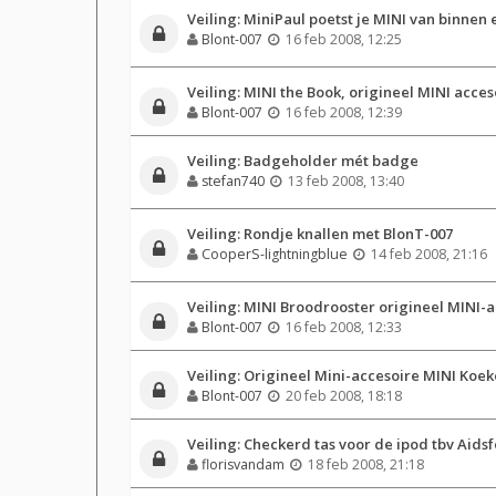
Veiling: MiniPaul poetst je MINI van binnen 
Blont-007
16 feb 2008, 12:25
Veiling: MINI the Book, origineel MINI acces
Blont-007
16 feb 2008, 12:39
Veiling: Badgeholder mét badge
stefan740
13 feb 2008, 13:40
Veiling: Rondje knallen met BlonT-007
CooperS-lightningblue
14 feb 2008, 21:16
Veiling: MINI Broodrooster origineel MINI-
Blont-007
16 feb 2008, 12:33
Veiling: Origineel Mini-accesoire MINI Koe
Blont-007
20 feb 2008, 18:18
Veiling: Checkerd tas voor de ipod tbv Aids
florisvandam
18 feb 2008, 21:18