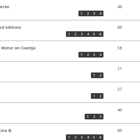
veren
46
1
2
3
4
ed edition)
89
1
2
3
4
5
6
r Motor on Coentje
58
1
2
3
4
21
1
2
27
1
2
40
1
2
3
ina 4)
89
1
2
3
4
5
6