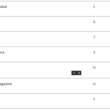
nibal
5
9
7
ire
9
15
1
2
agazine
12
3