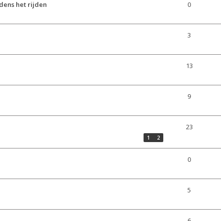
dens het rijden
0
3
13
9
23
1
2
0
5
6