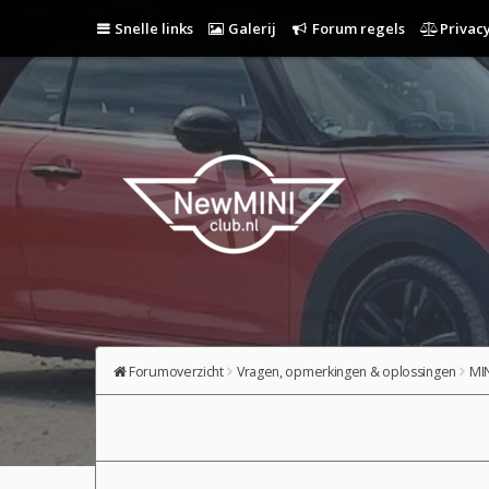
Snelle links
Galerij
Forum regels
Privacy
Forumoverzicht
Vragen, opmerkingen & oplossingen