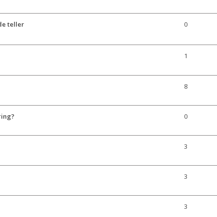
e teller
0
1
8
ring?
0
3
3
3