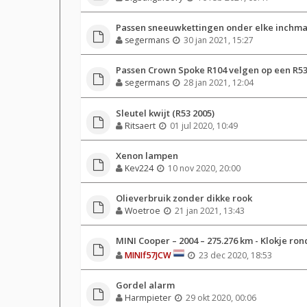
Passen sneeuwkettingen onder elke inchmaa
segermans
30 jan 2021, 15:27
Passen Crown Spoke R104 velgen op een R5
segermans
28 jan 2021, 12:04
Sleutel kwijt (R53 2005)
Ritsaert
01 jul 2020, 10:49
Xenon lampen
Kev224
10 nov 2020, 20:00
Olieverbruik zonder dikke rook
Woetroe
21 jan 2021, 13:43
MINI Cooper – 2004 – 275.276 km - Klokje ron
MINIf57JCW
23 dec 2020, 18:53
Gordel alarm
Harmpieter
29 okt 2020, 00:06