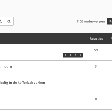
1105 onderwerpen
P
Reacties
59
1
2
3
4
 Limburg
3
lledig in de kofferbak zakken
1
0