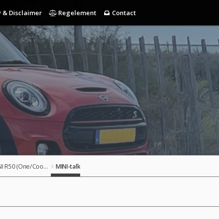
 & Disclaimer
Regelement
Contact
MINI R50 (One/Cooper), R52 (Cabrio), R53 (Cooper S)
MINI-talk