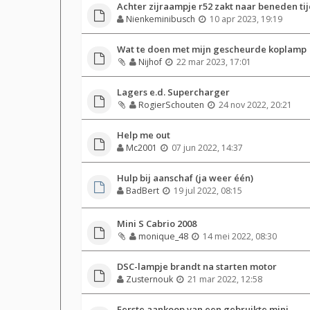
Achter zijraampje r52 zakt naar beneden tij
Nienkeminibusch
10 apr 2023, 19:19
Wat te doen met mijn gescheurde koplamp
Nijhof
22 mar 2023, 17:01
Lagers e.d. Supercharger
RogierSchouten
24 nov 2022, 20:21
Help me out
Mc2001
07 jun 2022, 14:37
Hulp bij aanschaf (ja weer één)
BadBert
19 jul 2022, 08:15
Mini S Cabrio 2008
monique_48
14 mei 2022, 08:30
DSC-lampje brandt na starten motor
Zusternouk
21 mar 2022, 12:58
Eerste aankoop van een gebruikte mini