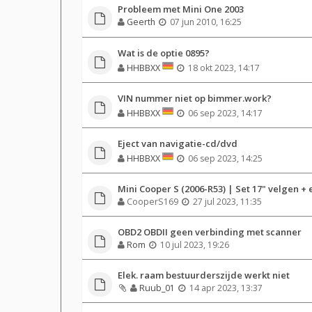
Probleem met Mini One 2003
Geerth
07 jun 2010, 16:25
Wat is de optie 0895?
HHBBXX
18 okt 2023, 14:17
VIN nummer niet op bimmer.work?
HHBBXX
06 sep 2023, 14:17
Eject van navigatie-cd/dvd
HHBBXX
06 sep 2023, 14:25
Mini Cooper S (2006-R53) | Set 17" velgen +
CooperS169
27 jul 2023, 11:35
OBD2 OBDII geen verbinding met scanner
Rom
10 jul 2023, 19:26
Elek. raam bestuurderszijde werkt niet
Ruub_01
14 apr 2023, 13:37