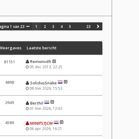
agina
1
van
23
1
2
3
4
5
…
23
Weergaves
Laatste bericht
Remonvdh
81151
05 dec 2013, 22:25
4898
SolidusSnake
08 mei 2026, 15:52
2649
Berthil
01 mei 2026, 12:43
4589
MINIf57JCW
06 apr 2026, 16:21