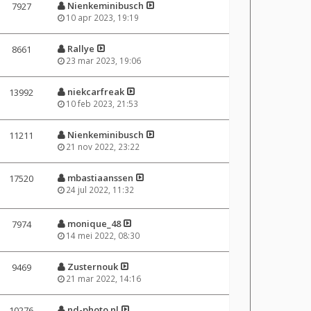
Nienkeminibusch
7927
10 apr 2023, 19:19
Rallye
8661
23 mar 2023, 19:06
niekcarfreak
13992
10 feb 2023, 21:53
Nienkeminibusch
11211
21 nov 2022, 23:22
mbastiaanssen
17520
24 jul 2022, 11:32
monique_48
7974
14 mei 2022, 08:30
Zusternouk
9469
21 mar 2022, 14:16
nd-photo.nl
10276