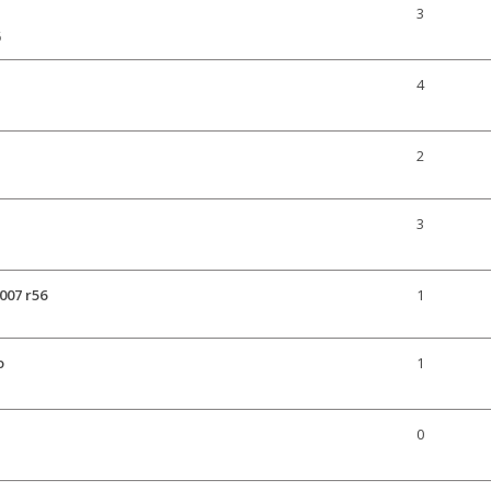
3
6
4
2
3
007 r56
1
o
1
0