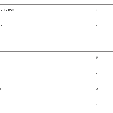
t? - R53
2
3?
4
3
6
2
d
0
1