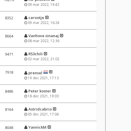
09 mar 2022, 19:42
carootje
8352
09 mar 2022, 16:24
Vanhove sinanaj
8664
08 mar 2022, 12:36
R53chili
9471
02 mar 2022, 21:02
7918
prensel
19 dec 2021, 17:13
Peter koster
8486
18 dec 2021, 19:03
Astridcabrio
8164
05 dec 2021, 17:06
YannickM
8048