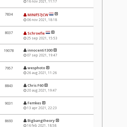
16 nov 2021, 11:17
7834
MINIf57JCW
06 nov 2021, 18:18
8037
Schroefie
25 sep 2021, 15:53
innocenti1300
19078
07 sep 2021, 19:47
wesphoto
7957
26 aug 2021, 11:26
Chris F60
8843
20 aug 2021, 19:47
Femkes
9031
13 apr 2021, 22:23
Bigbangtheory
8693
16 feb 2021, 18:58