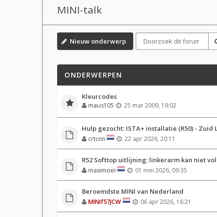
MINI-talk
Nieuw onderwerp
ONDERWERPEN
Kleurcodes
maus105
25 mar 2009, 19:02
Hulp gezocht: ISTA+ installatie (R50) - Zuid
crtcnn
22 apr 2026, 20:11
R52 Softtop uitlijning: linkerarm kan niet vo
maximoei
01 mei 2026, 09:35
Beroemdste MINI van Nederland
MINIf57JCW
06 apr 2026, 16:21