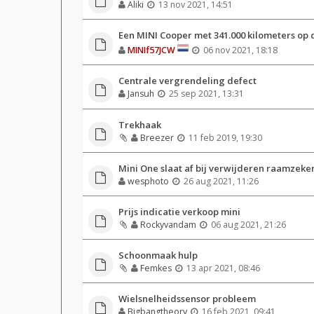
Aliki
13 nov 2021, 14:51
Een MINI Cooper met 341.000 kilometers op d
MINIf57JCW
06 nov 2021, 18:18
Centrale vergrendeling defect
Jansuh
25 sep 2021, 13:31
Trekhaak
Breezer
11 feb 2019, 19:30
Mini One slaat af bij verwijderen raamzeke
wesphoto
26 aug 2021, 11:26
Prijs indicatie verkoop mini
Rockyvandam
06 aug 2021, 21:26
Schoonmaak hulp
Femkes
13 apr 2021, 08:46
Wielsnelheidssensor probleem
Bigbangtheory
16 feb 2021, 09:41