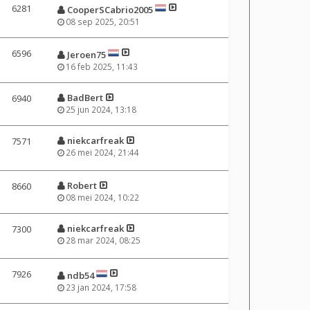
6281
CooperSCabrio2005
08 sep 2025, 20:51
6596
Jeroen75
16 feb 2025, 11:43
BadBert
6940
25 jun 2024, 13:18
niekcarfreak
7571
26 mei 2024, 21:44
Robert
8660
08 mei 2024, 10:22
niekcarfreak
7300
28 mar 2024, 08:25
7926
ndb54
23 jan 2024, 17:58