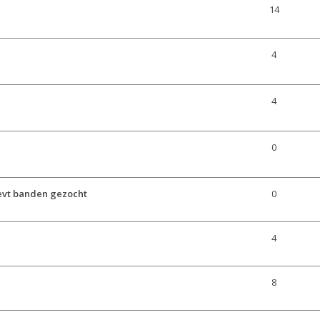
14
4
4
0
 evt banden gezocht
0
4
8