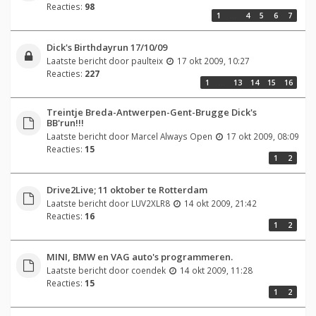
Reacties:
98
1
…
4
5
6
7
Dick's Birthdayrun 17/10/09
Laatste bericht door
paulteix
17 okt 2009, 10:27
Reacties:
227
1
…
13
14
15
16
Treintje Breda-Antwerpen-Gent-Brugge Dick's
BB'run!!!
Laatste bericht door
Marcel Always Open
17 okt 2009, 08:09
Reacties:
15
1
2
Drive2Live; 11 oktober te Rotterdam
Laatste bericht door
LUV2XLR8
14 okt 2009, 21:42
Reacties:
16
1
2
MINI, BMW en VAG auto's programmeren.
Laatste bericht door
coendek
14 okt 2009, 11:28
Reacties:
15
1
2