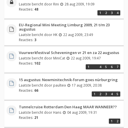
Laatste bericht door
Rini
28 aug 2009, 19:09
Reacties:
48
1
2
3
4
EU-Regional Mini Meeting Limburg 2009, 21 t/m 23
augustus
Laatste bericht door
HK
22 aug 2009, 23:49
Reacties:
3
Vuurwerkfestival Scheveningen vr 21 en za 22 augustus
Laatste bericht door
MiniCat
22 aug 2009, 19:47
Reacties:
102
1
…
4
5
6
7
15 augustus: Newminitechnik-forum goes nürburgring
Laatste bericht door
paulteix
17 aug 2009, 20:38
Reacties:
66
1
2
3
4
5
Tunnelcruise Rotterdam Den Haag MAAR WANNEER??
Laatste bericht door
Hans
04 aug 2009, 19:31
Reacties:
21
1
2