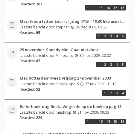
Reacties:
267
1
…
15
16
17
18
Mac-Breda (Etten-Leur) vrijdag 4/12! - 19:30 like usual...!
Laatste bericht door
stephan
06 dec 2009, 09:22
Reacties:
69
1
2
3
4
5
29 november: Speedy Mini Gaat niet door
Laatste bericht door
Miniboard
30 nov 2009, 20:02
Reacties:
67
1
2
3
4
5
Mac Rotterdam Meet: vrijdag 27 november 2009
Laatste bericht door
GreyCooperS
27 nov 2009, 19:19
Reacties:
52
1
2
3
4
Rollerbank-dag Beek...Volgorde op de bank op pag 13.
Laatste bericht door
mushrop
21 nov 2009, 09:33
Reacties:
229
1
…
13
14
15
16
Treintje Beek uit omgeving Amsterdam > A4 > Den