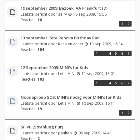
19 september 2009: Bezoek IAA Frankfurt (D)
Laatste bericht door
seirv
16 sep 2009, 15:56
Reacties:
16
1
2
13 september: 8ste Renova Birthday Run
Laatste bericht door
Kees en Annet
13 sep 2009, 16:34
Reacties:
104
1
…
4
5
6
7
12 September 2009: MINI's for Kids
Laatste bericht door
Let's MINI
11 sep 2009, 13:01
Reacties:
103
1
…
4
5
6
7
Noodoproep SOS: MINI's nodig voor MINI's for Kids
Laatste bericht door
Let's MINI
10 sep 2009, 16:11
Reacties:
19
1
2
SP VII (Strahlung Pur)
Laatste bericht door
paulteix
08 sep 2009, 14:41
Reacties:
2