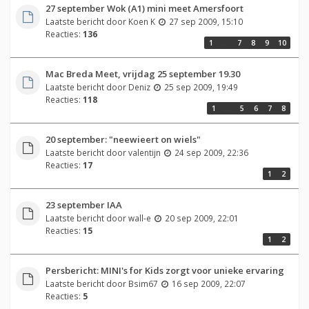
27 september Wok (A1) mini meet Amersfoort
Laatste bericht door
Koen K
27 sep 2009, 15:10
Reacties:
136
1
…
7
8
9
10
Mac Breda Meet, vrijdag 25 september 19.30
Laatste bericht door
Deniz
25 sep 2009, 19:49
Reacties:
118
1
…
5
6
7
8
20 september: "neewieert on wiels"
Laatste bericht door
valentijn
24 sep 2009, 22:36
Reacties:
17
1
2
23 september IAA
Laatste bericht door
wall-e
20 sep 2009, 22:01
Reacties:
15
1
2
Persbericht: MINI's for Kids zorgt voor unieke ervaring
Laatste bericht door
Bsim67
16 sep 2009, 22:07
Reacties:
5