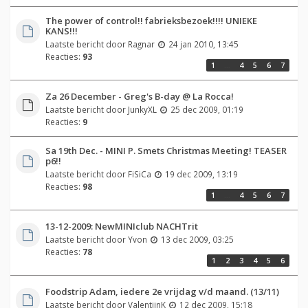
The power of control!! fabrieksbezoek!!!! UNIEKE
KANS!!!
Laatste bericht door
Ragnar
24 jan 2010, 13:45
Reacties:
93
1
…
4
5
6
7
Za 26 December - Greg's B-day @ La Rocca!
Laatste bericht door
JunkyXL
25 dec 2009, 01:19
Reacties:
9
Sa 19th Dec. - MINI P. Smets Christmas Meeting! TEASER
p6!!
Laatste bericht door
FiSiCa
19 dec 2009, 13:19
Reacties:
98
1
…
4
5
6
7
13-12-2009: NewMINIclub NACHTrit
Laatste bericht door
Yvon
13 dec 2009, 03:25
Reacties:
78
1
2
3
4
5
6
Foodstrip Adam, iedere 2e vrijdag v/d maand. (13/11)
Laatste bericht door
ValentijnK
12 dec 2009, 15:18