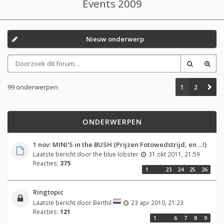
Events 2009
Nieuw onderwerp
99 onderwerpen
1
2
ONDERWERPEN
1 nov: MINI'S in the BUSH (Prijzen Fotowedstrijd, en ...!)
Laatste bericht door
the blue lobster
31 okt 2011, 21:59
Reacties:
375
1
…
23
24
25
26
Ringtopic
Laatste bericht door
Berthil
23 apr 2010, 21:23
Reacties:
121
1
…
6
7
8
9