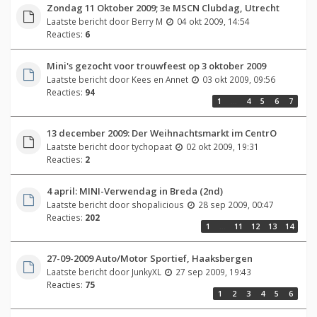
Zondag 11 Oktober 2009; 3e MSCN Clubdag, Utrecht
Laatste bericht door
Berry M
04 okt 2009, 14:54
Reacties:
6
Mini's gezocht voor trouwfeest op 3 oktober 2009
Laatste bericht door
Kees en Annet
03 okt 2009, 09:56
Reacties:
94
1
…
4
5
6
7
13 december 2009: Der Weihnachtsmarkt im CentrO
Laatste bericht door
tychopaat
02 okt 2009, 19:31
Reacties:
2
4 april: MINI-Verwendag in Breda (2nd)
Laatste bericht door
shopalicious
28 sep 2009, 00:47
Reacties:
202
1
…
11
12
13
14
27-09-2009 Auto/Motor Sportief, Haaksbergen
Laatste bericht door
JunkyXL
27 sep 2009, 19:43
Reacties:
75
1
2
3
4
5
6