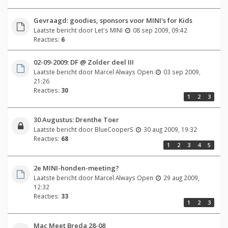
Gevraagd: goodies, sponsors voor MINI's for Kids
Laatste bericht door
Let's MINI
08 sep 2009, 09:42
Reacties:
6
02-09-2009: DF @ Zolder deel III
Laatste bericht door
Marcel Always Open
03 sep 2009,
21:26
Reacties:
30
1
2
3
30 Augustus: Drenthe Toer
Laatste bericht door
BlueCooperS
30 aug 2009, 19:32
Reacties:
68
1
2
3
4
5
2e MINI-honden-meeting?
Laatste bericht door
Marcel Always Open
29 aug 2009,
12:32
Reacties:
33
1
2
3
Mac Meet Breda 28-08