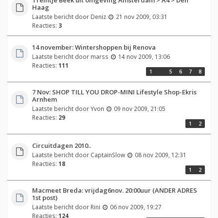
Haag
Laatste bericht door
Deniz
21 nov 2009, 03:31
Reacties:
3
14 november: Wintershoppen bij Renova
Laatste bericht door
marss
14 nov 2009, 13:06
Reacties:
111
1
…
5
6
7
8
7 Nov: SHOP TILL YOU DROP-MINI Lifestyle Shop-Ekris
Arnhem
Laatste bericht door
Yvon
09 nov 2009, 21:05
Reacties:
29
1
2
Circuitdagen 2010..
Laatste bericht door
CaptainSlow
08 nov 2009, 12:31
Reacties:
18
1
2
Macmeet Breda: vrijdag6nov. 20:00uur (ANDER ADRES
1st post)
Laatste bericht door
Rini
06 nov 2009, 19:27
Reacties:
124