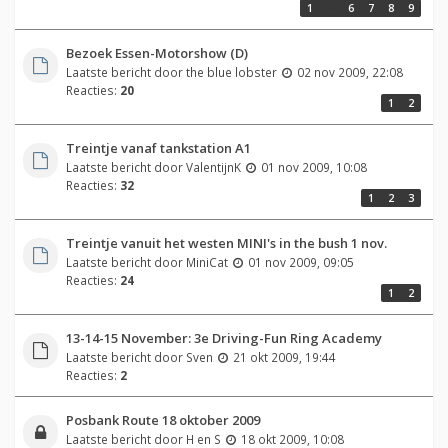
1
…
6
7
8
9
Bezoek Essen-Motorshow (D)
Laatste bericht door
the blue lobster
02 nov 2009, 22:08
Reacties:
20
1
2
Treintje vanaf tankstation A1
Laatste bericht door
ValentijnK
01 nov 2009, 10:08
Reacties:
32
1
2
3
Treintje vanuit het westen MINI's in the bush 1 nov.
Laatste bericht door
MiniCat
01 nov 2009, 09:05
Reacties:
24
1
2
13-14-15 November: 3e Driving-Fun Ring Academy
Laatste bericht door
Sven
21 okt 2009, 19:44
Reacties:
2
Posbank Route 18 oktober 2009
Laatste bericht door
H en S
18 okt 2009, 10:08