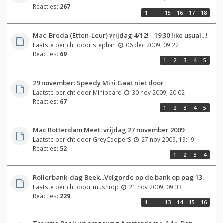
Reacties:
267
1
…
15
16
17
18
Mac-Breda (Etten-Leur) vrijdag 4/12! - 19:30 like usual...!
Laatste bericht door
stephan
06 dec 2009, 09:22
Reacties:
69
1
2
3
4
5
29 november: Speedy Mini Gaat niet door
Laatste bericht door
Miniboard
30 nov 2009, 20:02
Reacties:
67
1
2
3
4
5
Mac Rotterdam Meet: vrijdag 27 november 2009
Laatste bericht door
GreyCooperS
27 nov 2009, 19:19
Reacties:
52
1
2
3
4
Rollerbank-dag Beek...Volgorde op de bank op pag 13.
Laatste bericht door
mushrop
21 nov 2009, 09:33
Reacties:
229
1
…
13
14
15
16
Treintje Beek uit omgeving Amsterdam > A4 > Den