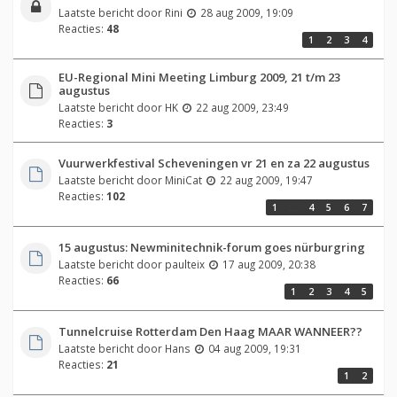
Laatste bericht door
Rini
28 aug 2009, 19:09
Reacties:
48
1
2
3
4
EU-Regional Mini Meeting Limburg 2009, 21 t/m 23
augustus
Laatste bericht door
HK
22 aug 2009, 23:49
Reacties:
3
Vuurwerkfestival Scheveningen vr 21 en za 22 augustus
Laatste bericht door
MiniCat
22 aug 2009, 19:47
Reacties:
102
1
…
4
5
6
7
15 augustus: Newminitechnik-forum goes nürburgring
Laatste bericht door
paulteix
17 aug 2009, 20:38
Reacties:
66
1
2
3
4
5
Tunnelcruise Rotterdam Den Haag MAAR WANNEER??
Laatste bericht door
Hans
04 aug 2009, 19:31
Reacties:
21
1
2