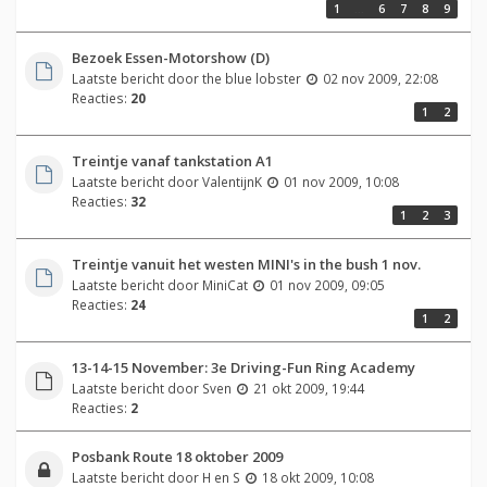
1
…
6
7
8
9
Bezoek Essen-Motorshow (D)
Laatste bericht door
the blue lobster
02 nov 2009, 22:08
Reacties:
20
1
2
Treintje vanaf tankstation A1
Laatste bericht door
ValentijnK
01 nov 2009, 10:08
Reacties:
32
1
2
3
Treintje vanuit het westen MINI's in the bush 1 nov.
Laatste bericht door
MiniCat
01 nov 2009, 09:05
Reacties:
24
1
2
13-14-15 November: 3e Driving-Fun Ring Academy
Laatste bericht door
Sven
21 okt 2009, 19:44
Reacties:
2
Posbank Route 18 oktober 2009
Laatste bericht door
H en S
18 okt 2009, 10:08