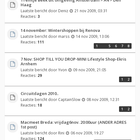
Haag
Laatste bericht door
Deniz
21 nov 2009, 03:31
Reacties:
3
14 november: Wintershoppen bij Renova
Laatste bericht door
marss
14 nov 2009, 13:06
Reacties:
111
1
…
5
6
7
8
7 Nov: SHOP TILL YOU DROP-MINI Lifestyle Shop-Ekris
Arnhem
Laatste bericht door
Yvon
09 nov 2009, 21:05
Reacties:
29
1
2
Circuitdagen 2010..
Laatste bericht door
CaptainSlow
08 nov 2009, 12:31
Reacties:
18
1
2
Macmeet Breda: vrijdag6nov. 20:00uur (ANDER ADRES
1st post)
Laatste bericht door
Rini
06 nov 2009, 19:27
Reacties:
124