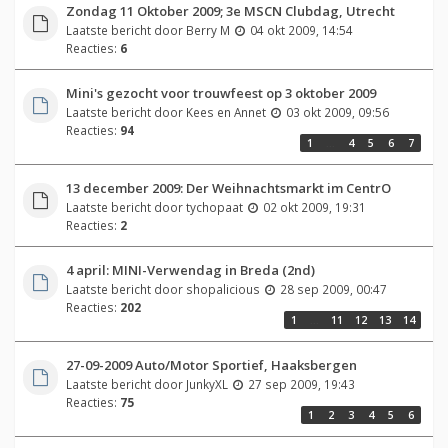
Zondag 11 Oktober 2009; 3e MSCN Clubdag, Utrecht
Laatste bericht door
Berry M
04 okt 2009, 14:54
Reacties:
6
Mini's gezocht voor trouwfeest op 3 oktober 2009
Laatste bericht door
Kees en Annet
03 okt 2009, 09:56
Reacties:
94
1
…
4
5
6
7
13 december 2009: Der Weihnachtsmarkt im CentrO
Laatste bericht door
tychopaat
02 okt 2009, 19:31
Reacties:
2
4 april: MINI-Verwendag in Breda (2nd)
Laatste bericht door
shopalicious
28 sep 2009, 00:47
Reacties:
202
1
…
11
12
13
14
27-09-2009 Auto/Motor Sportief, Haaksbergen
Laatste bericht door
JunkyXL
27 sep 2009, 19:43
Reacties:
75
1
2
3
4
5
6