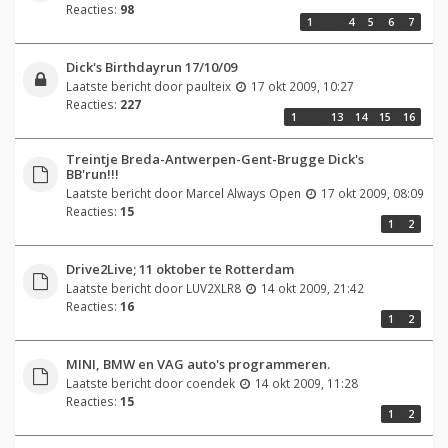
Reacties:
98
1
…
4
5
6
7
Dick's Birthdayrun 17/10/09
Laatste bericht door
paulteix
17 okt 2009, 10:27
Reacties:
227
1
…
13
14
15
16
Treintje Breda-Antwerpen-Gent-Brugge Dick's
BB'run!!!
Laatste bericht door
Marcel Always Open
17 okt 2009, 08:09
Reacties:
15
1
2
Drive2Live; 11 oktober te Rotterdam
Laatste bericht door
LUV2XLR8
14 okt 2009, 21:42
Reacties:
16
1
2
MINI, BMW en VAG auto's programmeren.
Laatste bericht door
coendek
14 okt 2009, 11:28
Reacties:
15
1
2