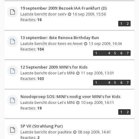
19 september 2009: Bezoek IAA Frankfurt (D)
Laatste bericht door
seirv
16 sep 2009, 15:56
Reacties:
16
1
2
13 september: 8ste Renova Birthday Run
Laatste bericht door
Kees en Annet
13 sep 2009, 16:34
Reacties:
104
1
…
4
5
6
7
12 September 2009: MINI's for Kids
Laatste bericht door
Let's MINI
11 sep 2009, 13:01
Reacties:
103
1
…
4
5
6
7
Noodoproep SOS: MINI's nodig voor MINI's for Kids
Laatste bericht door
Let's MINI
10 sep 2009, 16:11
Reacties:
19
1
2
SP VII (Strahlung Pur)
Laatste bericht door
paulteix
08 sep 2009, 14:41
Reacties:
2