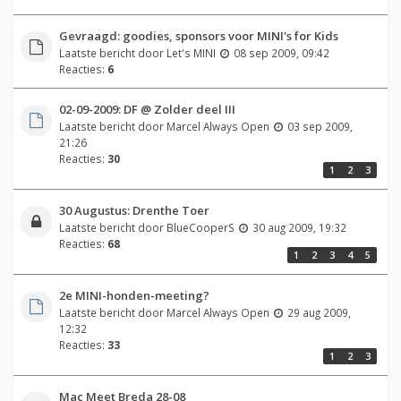
Gevraagd: goodies, sponsors voor MINI's for Kids
Laatste bericht door
Let's MINI
08 sep 2009, 09:42
Reacties:
6
02-09-2009: DF @ Zolder deel III
Laatste bericht door
Marcel Always Open
03 sep 2009,
21:26
Reacties:
30
1
2
3
30 Augustus: Drenthe Toer
Laatste bericht door
BlueCooperS
30 aug 2009, 19:32
Reacties:
68
1
2
3
4
5
2e MINI-honden-meeting?
Laatste bericht door
Marcel Always Open
29 aug 2009,
12:32
Reacties:
33
1
2
3
Mac Meet Breda 28-08