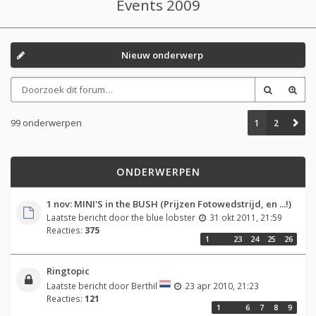
Events 2009
Nieuw onderwerp
99 onderwerpen
1
2
ONDERWERPEN
1 nov: MINI'S in the BUSH (Prijzen Fotowedstrijd, en ...!)
Laatste bericht door
the blue lobster
31 okt 2011, 21:59
Reacties:
375
1
…
23
24
25
26
Ringtopic
Laatste bericht door
Berthil
23 apr 2010, 21:23
Reacties:
121
1
…
6
7
8
9