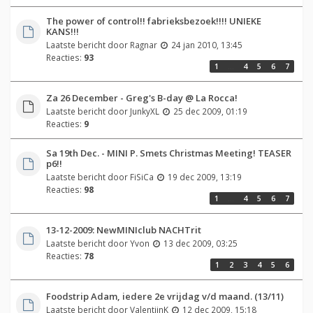
The power of control!! fabrieksbezoek!!!! UNIEKE
KANS!!!
Laatste bericht door
Ragnar
24 jan 2010, 13:45
Reacties:
93
1
…
4
5
6
7
Za 26 December - Greg's B-day @ La Rocca!
Laatste bericht door
JunkyXL
25 dec 2009, 01:19
Reacties:
9
Sa 19th Dec. - MINI P. Smets Christmas Meeting! TEASER
p6!!
Laatste bericht door
FiSiCa
19 dec 2009, 13:19
Reacties:
98
1
…
4
5
6
7
13-12-2009: NewMINIclub NACHTrit
Laatste bericht door
Yvon
13 dec 2009, 03:25
Reacties:
78
1
2
3
4
5
6
Foodstrip Adam, iedere 2e vrijdag v/d maand. (13/11)
Laatste bericht door
ValentijnK
12 dec 2009, 15:18