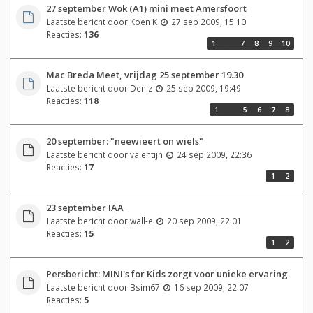
27 september Wok (A1) mini meet Amersfoort
Laatste bericht door
Koen K
27 sep 2009, 15:10
Reacties:
136
1
…
7
8
9
10
Mac Breda Meet, vrijdag 25 september 19.30
Laatste bericht door
Deniz
25 sep 2009, 19:49
Reacties:
118
1
…
5
6
7
8
20 september: "neewieert on wiels"
Laatste bericht door
valentijn
24 sep 2009, 22:36
Reacties:
17
1
2
23 september IAA
Laatste bericht door
wall-e
20 sep 2009, 22:01
Reacties:
15
1
2
Persbericht: MINI's for Kids zorgt voor unieke ervaring
Laatste bericht door
Bsim67
16 sep 2009, 22:07
Reacties:
5