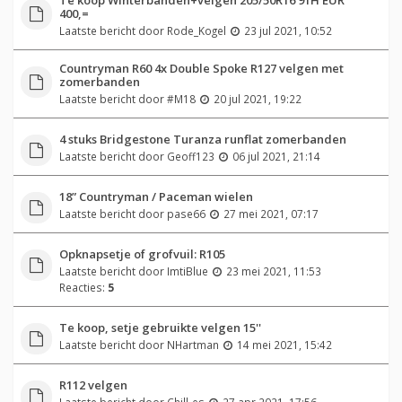
400,=
Laatste bericht door
Rode_Kogel
23 jul 2021, 10:52
Countryman R60 4x Double Spoke R127 velgen met
zomerbanden
Laatste bericht door
#M18
20 jul 2021, 19:22
4 stuks Bridgestone Turanza runflat zomerbanden
Laatste bericht door
Geoff123
06 jul 2021, 21:14
18” Countryman / Paceman wielen
Laatste bericht door
pase66
27 mei 2021, 07:17
Opknapsetje of grofvuil: R105
Laatste bericht door
ImtiBlue
23 mei 2021, 11:53
Reacties:
5
Te koop, setje gebruikte velgen 15''
Laatste bericht door
NHartman
14 mei 2021, 15:42
R112 velgen
Laatste bericht door
Chill-es
27 apr 2021, 17:56