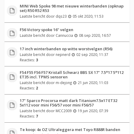
MINI Web Spoke 98 met nieuwe winterbanden (opknap
set) R50 R52 R53
Laatste bericht door
dqs23
05 okt 2020, 11:53
F56 Victory spoke 16" velgen
Laatste bericht door
Cannuccia
08 sep 2020, 16:57
17 inch winterbanden op witte worstvelgen (R56)
Laatste bericht door
nepnerd
02 sep 2020, 11:37
Reacties:
3
F54 F55 F56 F57 Kristall Schwarz BBS SX 17" 7.5*17 5*112
ET35 incl. TPMS sensoren
Laatste bericht door
m-dejong
21 jun 2020, 11:03
Reacties:
2
17" Sparco Procorsa matt dark Titanium7.5x17 ET32
5x112 voor mini F56/57 voor mini F56/57
Laatste bericht door
MCC2009
19 jun 2020, 07:39
Reacties:
7
Te koop: 4x OZ Ultraleggera met Toyo R888R banden