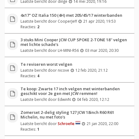
Laatste bericht door
dinge
14 mei 2020, 19:16
4x17” OZ Italia 150 (4H) met 205/45/17 winterbanden
Laatste bericht door
CooperJeff
21 apr 2020, 19:53
Reacties:
2
3 stuks Mini Cooper JCW CUP SPOKE 2-TONE 18'' velgen
met lichte schade’s
Laatste bericht door
LH-MINI-R56
03 mar 2020, 20:30
Te reviseren worst velgen
Laatste bericht door
nicove
12 feb 2020, 21:12
Reacties:
4
Te koop: Zwarte 17 inch velgen met winterbanden
geschikt voor 2e gen met JCW remmen!
Laatste bericht door
EdwinN
04 feb 2020, 12:12
Zomerset 2-delig styling 127 JCW 18inch R60 R61
Michelin, nu met foto's
Laatste bericht door
Schroefie
21 jan 2020, 22:00
Reacties:
1