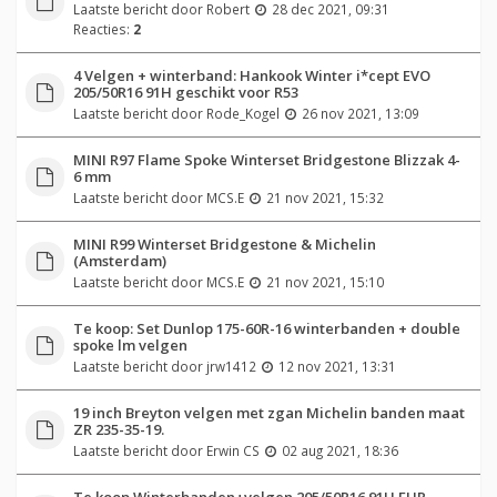
Laatste bericht door
Robert
28 dec 2021, 09:31
Reacties:
2
4 Velgen + winterband: Hankook Winter i*cept EVO
205/50R16 91H geschikt voor R53
Laatste bericht door
Rode_Kogel
26 nov 2021, 13:09
MINI R97 Flame Spoke Winterset Bridgestone Blizzak 4-
6 mm
Laatste bericht door
MCS.E
21 nov 2021, 15:32
MINI R99 Winterset Bridgestone & Michelin
(Amsterdam)
Laatste bericht door
MCS.E
21 nov 2021, 15:10
Te koop: Set Dunlop 175-60R-16 winterbanden + double
spoke lm velgen
Laatste bericht door
jrw1412
12 nov 2021, 13:31
19 inch Breyton velgen met zgan Michelin banden maat
ZR 235-35-19.
Laatste bericht door
Erwin CS
02 aug 2021, 18:36
Te koop Winterbanden+velgen 205/50R16 91H EUR