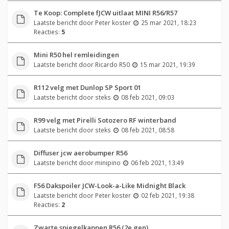
Te Koop: Complete fJCW uitlaat MINI R56/R57
Laatste bericht door
Peter koster
25 mar 2021, 18:23
Reacties:
5
Mini R50 hel remleidingen
Laatste bericht door
Ricardo R50
15 mar 2021, 19:39
R112 velg met Dunlop SP Sport 01
Laatste bericht door
steks
08 feb 2021, 09:03
R99 velg met Pirelli Sotozero RF winterband
Laatste bericht door
steks
08 feb 2021, 08:58
Diffuser jcw aerobumper R56
Laatste bericht door
minipino
06 feb 2021, 13:49
F56 Dakspoiler JCW-Look-a-Like Midnight Black
Laatste bericht door
Peter koster
02 feb 2021, 19:38
Reacties:
2
Zwarte spiegelkappen R56 (2e gen)