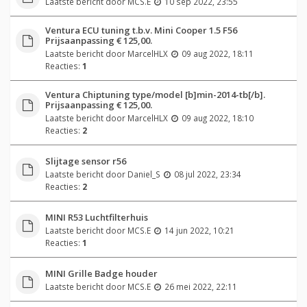
Laatste bericht door
MCS.E
10 sep 2022, 23:55
Ventura ECU tuning t.b.v. Mini Cooper 1.5 F56
Prijsaanpassing € 125,00.
Laatste bericht door
MarcelHLX
09 aug 2022, 18:11
Reacties:
1
Ventura Chiptuning type/model [b]min-2014-tb[/b].
Prijsaanpassing € 125,00.
Laatste bericht door
MarcelHLX
09 aug 2022, 18:10
Reacties:
2
Slijtage sensor r56
Laatste bericht door
Daniel_S
08 jul 2022, 23:34
Reacties:
2
MINI R53 Luchtfilterhuis
Laatste bericht door
MCS.E
14 jun 2022, 10:21
Reacties:
1
MINI Grille Badge houder
Laatste bericht door
MCS.E
26 mei 2022, 22:11