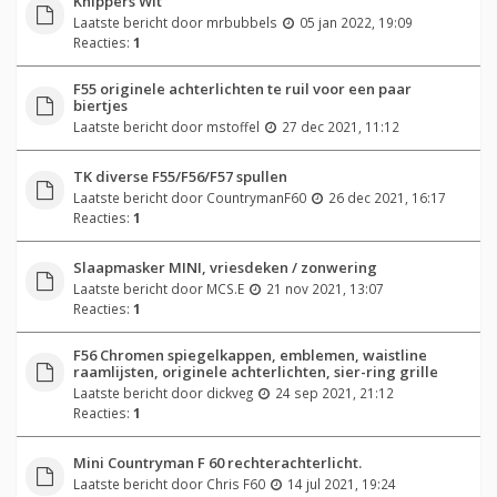
Knippers Wit
Laatste bericht door
mrbubbels
05 jan 2022, 19:09
Reacties:
1
F55 originele achterlichten te ruil voor een paar
biertjes
Laatste bericht door
mstoffel
27 dec 2021, 11:12
TK diverse F55/F56/F57 spullen
Laatste bericht door
CountrymanF60
26 dec 2021, 16:17
Reacties:
1
Slaapmasker MINI, vriesdeken / zonwering
Laatste bericht door
MCS.E
21 nov 2021, 13:07
Reacties:
1
F56 Chromen spiegelkappen, emblemen, waistline
raamlijsten, originele achterlichten, sier-ring grille
Laatste bericht door
dickveg
24 sep 2021, 21:12
Reacties:
1
Mini Countryman F 60 rechterachterlicht.
Laatste bericht door
Chris F60
14 jul 2021, 19:24