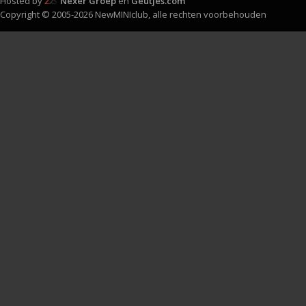
Hosted by
Nexer Groep
en
Geutjes.com
Copyright © 2005-2026 NewMINIclub, alle rechten voorbehouden