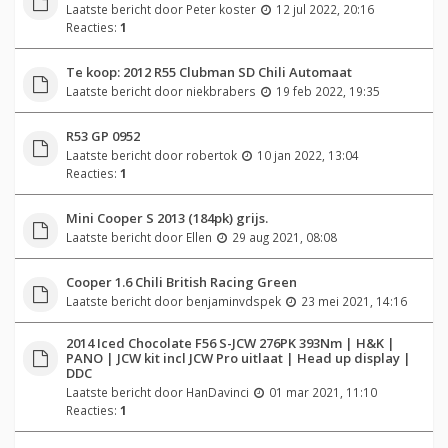
Laatste bericht door
Peter koster
12 jul 2022, 20:16
Reacties:
1
Te koop: 2012 R55 Clubman SD Chili Automaat
Laatste bericht door
niekbrabers
19 feb 2022, 19:35
R53 GP 0952
Laatste bericht door
robertok
10 jan 2022, 13:04
Reacties:
1
Mini Cooper S 2013 (184pk) grijs.
Laatste bericht door
Ellen
29 aug 2021, 08:08
Cooper 1.6 Chili British Racing Green
Laatste bericht door
benjaminvdspek
23 mei 2021, 14:16
2014 Iced Chocolate F56 S-JCW 276PK 393Nm | H&K |
PANO | JCW kit incl JCW Pro uitlaat | Head up display |
DDC
Laatste bericht door
HanDavinci
01 mar 2021, 11:10
Reacties:
1