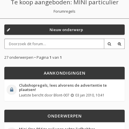
Te koop aangeboden: MINI particulier
Forumregels
Nieuw onderwerp
27 onderwerpen • Pagina
1
van
1
AANKONDIGINGEN
Clubshopregels, lees alvorens de advertentie te
plaatsen!
Laatste bericht door
Blont-007
03 jan 2010, 10:41
ONDERWERPEN
Mini One R56 te ruil voor echte liefhebber