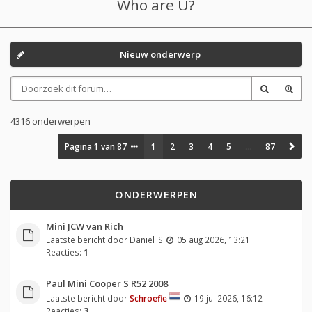
Who are U?
Nieuw onderwerp
4316 onderwerpen
Pagina
1
van
87
1
2
3
4
5
…
87
ONDERWERPEN
Mini JCW van Rich
Laatste bericht door
Daniel_S
05 aug 2026, 13:21
Reacties:
1
Paul Mini Cooper S R52 2008
Laatste bericht door
Schroefie
19 jul 2026, 16:12
Reacties:
3