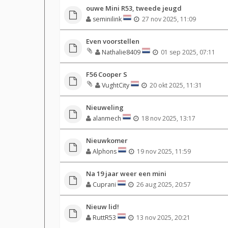
ouwe Mini R53, tweede jeugd
seminilink
27 nov 2025, 11:09
Even voorstellen
Nathalie8409
01 sep 2025, 07:11
F56 Cooper S
VughtCity
20 okt 2025, 11:31
Nieuweling
alanmech
18 nov 2025, 13:17
Nieuwkomer
Alphons
19 nov 2025, 11:59
Na 19 jaar weer een mini
Cuprani
26 aug 2025, 20:57
Nieuw lid!
RuttR53
13 nov 2025, 20:21