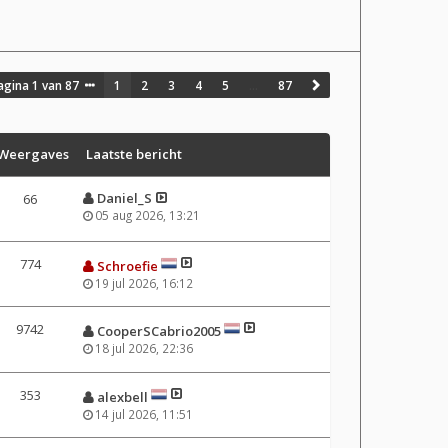
agina
1
van
87
1
2
3
4
5
…
87
Weergaves
Laatste bericht
Daniel_S
66
05 aug 2026, 13:21
774
Schroefie
19 jul 2026, 16:12
9742
CooperSCabrio2005
18 jul 2026, 22:36
353
alexbell
14 jul 2026, 11:51