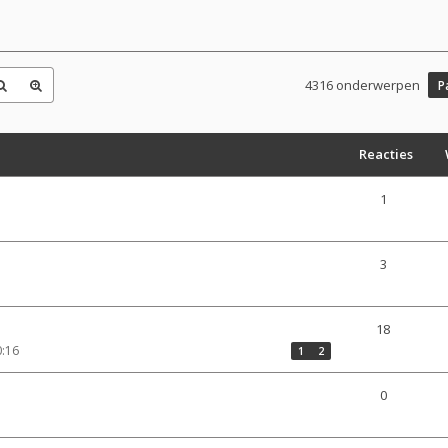
4316 onderwerpen
P
Reacties
1
3
18
0:16
1
2
0