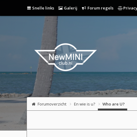
Snelle links
Galerij
Forum regels
Privacy
Forumoverzicht
En wie is u?
Who are U?