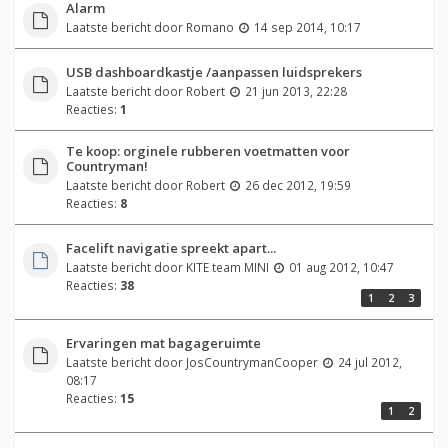
Alarm
Laatste bericht door
Romano
14 sep 2014, 10:17
USB dashboardkastje /aanpassen luidsprekers
Laatste bericht door
Robert
21 jun 2013, 22:28
Reacties:
1
Te koop: orginele rubberen voetmatten voor
Countryman!
Laatste bericht door
Robert
26 dec 2012, 19:59
Reacties:
8
Facelift navigatie spreekt apart...
Laatste bericht door
KITE team MINI
01 aug 2012, 10:47
Reacties:
38
1
2
3
Ervaringen mat bagageruimte
Laatste bericht door
JosCountrymanCooper
24 jul 2012,
08:17
Reacties:
15
1
2