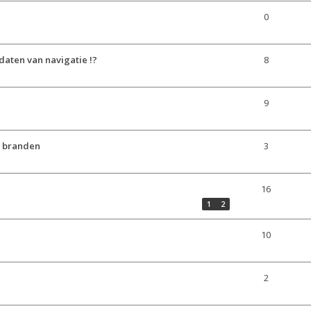
0
daten van navigatie !?
8
9
t branden
3
16
1
2
10
2