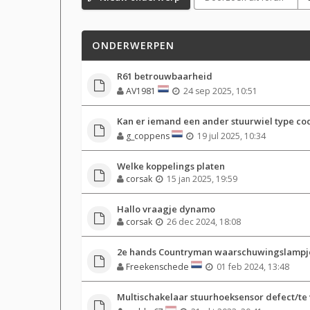
ONDERWERPEN
R61 betrouwbaarheid
AV1981
24 sep 2025, 10:51
Kan er iemand een ander stuurwiel type co
g_coppens
19 jul 2025, 10:34
Welke koppelings platen
corsak
15 jan 2025, 19:59
Hallo vraagje dynamo
corsak
26 dec 2024, 18:08
2e hands Countryman waarschuwingslampje
Freekenschede
01 feb 2024, 13:48
Multischakelaar stuurhoeksensor defect/te