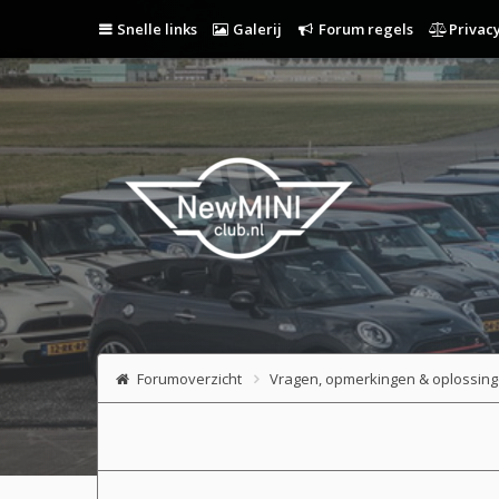
Snelle links
Galerij
Forum regels
Privacy
Forumoverzicht
Vragen, opmerkingen & oplossin