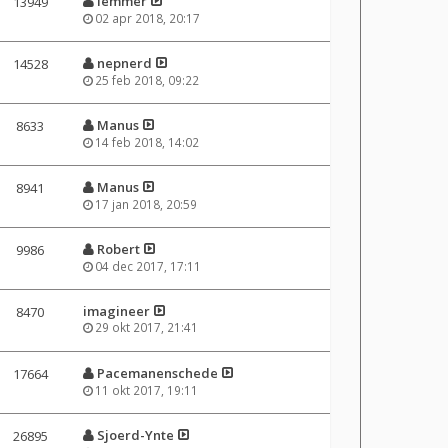
lemmer
13949
02 apr 2018, 20:17
nepnerd
14528
25 feb 2018, 09:22
Manus
8633
14 feb 2018, 14:02
Manus
8941
17 jan 2018, 20:59
Robert
9986
04 dec 2017, 17:11
imagineer
8470
29 okt 2017, 21:41
Pacemanenschede
17664
11 okt 2017, 19:11
Sjoerd-Ynte
26895