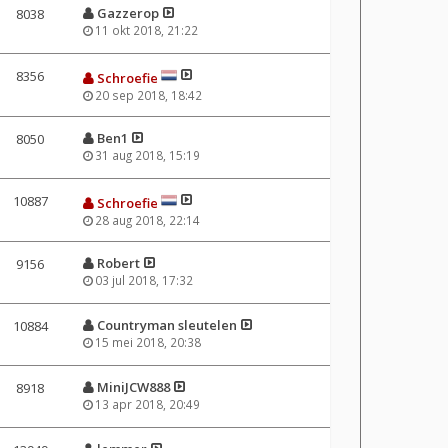
Gazzerop
8038
11 okt 2018, 21:22
8356
Schroefie
20 sep 2018, 18:42
Ben1
8050
31 aug 2018, 15:19
10887
Schroefie
28 aug 2018, 22:14
Robert
9156
03 jul 2018, 17:32
Countryman sleutelen
10884
15 mei 2018, 20:38
MiniJCW888
8918
13 apr 2018, 20:49