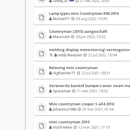
caddy_67
21 okt 2023, 20:41
Lamp types mini Countryman R60 2016
Michael71
26 aug 2022, 10:39
Countryman (2015) aangeschaft
Mauricenl
26 jun 2022, 23:22
melding display motorstoring! vermogensver
eddy klaaysen
21 jul 2022, 10:04
Beleving mini countryman
Highlander71
22 jul 2021, 09:31
Verweerde kunstof bumpers weer zwart ma
Spaceman
11 mei 2021, 19:53
Mini countryman cooper S all4 2016
Johannes1986
01 mei 2021, 07:34
mini countryman 2010
mschrieken
13 mar 2021, 17:19