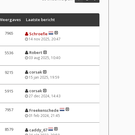
Weergaves
Laatste bericht
7965
Schroefie
14 nov 2025, 20:47
Robert
5536
03 aug 2025, 10:40
corsak
9215
15 jan 2025, 19:59
corsak
5915
27 dec 2024, 14:43
7957
Freekenschede
01 feb 2024, 21:45
8579
caddy_67
24 okt 2023, 20:50