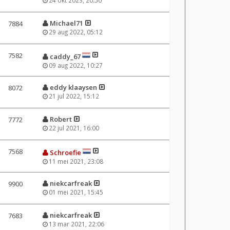
Michael71
7884
29 aug 2022, 05:12
7582
caddy_67
09 aug 2022, 10:27
eddy klaaysen
8072
21 jul 2022, 15:12
Robert
7772
22 jul 2021, 16:00
7568
Schroefie
11 mei 2021, 23:08
niekcarfreak
9900
01 mei 2021, 15:45
niekcarfreak
7683
13 mar 2021, 22:06