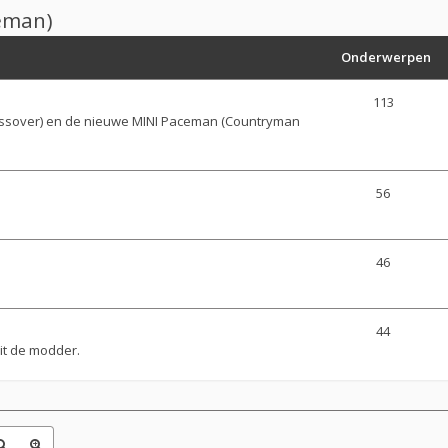
eman)
Onderwerpen
113
ossover) en de nieuwe MINI Paceman (Countryman
56
46
44
uit de modder.