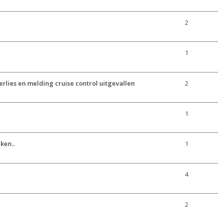
2
1
lies en melding cruise control uitgevallen
2
1
ken..
1
4
2