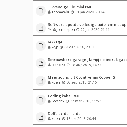
Tikkend geluid mini r60
Thomasvkr
31 jan 2020, 20:34
Software update volledige auto ivm niet up
Johnnispen
22 jan 2020, 21:11
lekkage
wyp
04 dec 2018, 23:51
Betrouwbare garage , lampje oliedruk gaa
bianci73
18 aug 2019, 16:57
Meer sound uit Countryman Cooper S
koenl
03 sep 2018, 21:15
Coding kabel R60
StefanV
27 mar 2018, 11:57
Doffe achterlichten
koenl
13 okt 2018, 20:44