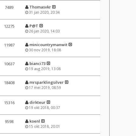
Thomasvkr
7489
31 jan 2020, 20:34
P@T
12275
26 jan 2020, 14:03
minicountrymanwit
11987
30 nov 2019, 18:08
bianci73
10637
19 aug 2019, 13:08
mrsparklingsilver
18408
17 mei 2019, 08:59
dirkteur
15316
19 okt 2018, 00:37
koenl
9598
15 okt 2018, 20:01