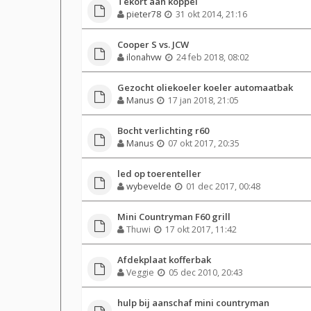
Tekort aan koppel
pieter78
31 okt 2014, 21:16
Cooper S vs. JCW
ilonahvw
24 feb 2018, 08:02
Gezocht oliekoeler koeler automaatbak
Manus
17 jan 2018, 21:05
Bocht verlichting r60
Manus
07 okt 2017, 20:35
led op toerenteller
wybevelde
01 dec 2017, 00:48
Mini Countryman F60 grill
Thuwi
17 okt 2017, 11:42
Afdekplaat kofferbak
Veggie
05 dec 2010, 20:43
hulp bij aanschaf mini countryman