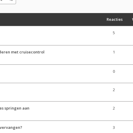
Reacties
5
deren met cruisecontrol
1
0
2
s springen aan
2
 vervangen?
3