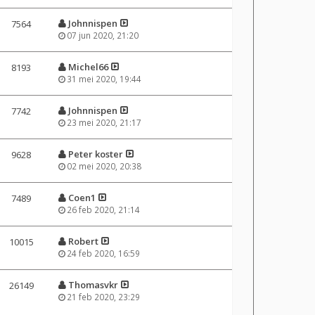
Johnnispen
7564
07 jun 2020, 21:20
Michel66
8193
31 mei 2020, 19:44
Johnnispen
7742
23 mei 2020, 21:17
Peter koster
9628
02 mei 2020, 20:38
Coen1
7489
26 feb 2020, 21:14
Robert
10015
24 feb 2020, 16:59
Thomasvkr
26149
21 feb 2020, 23:29