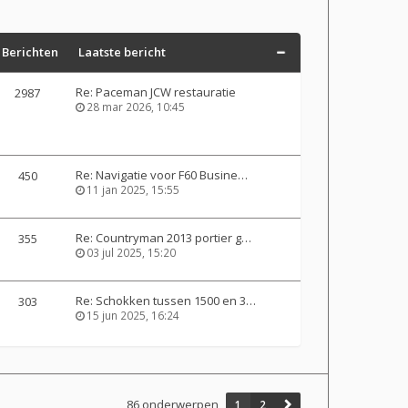
Berichten
Laatste bericht
Re: Paceman JCW restauratie
2987
28 mar 2026, 10:45
Re: Navigatie voor F60 Busine…
450
11 jan 2025, 15:55
Re: Countryman 2013 portier g…
355
03 jul 2025, 15:20
Re: Schokken tussen 1500 en 3…
303
15 jun 2025, 16:24
86 onderwerpen
1
2