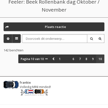
Feeler: Beek Rollenbank dag Oktober /
November
Plaats reactie
142 berichten
Pagina
10
van
10
1
…
6
7
8
9
10
frankie
Volledig MINI minded!