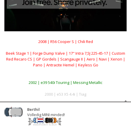
2008 | R56 Cooper S | Chili Red
Beek Stage 1 | Forge Dump Valve | 17" Intra 7,5J 225-45-17 | Custom
Red Recaro CS | GP Gordels | Scangauge II | Aero | Navi | Xenon |
Pano | Antracite Hemel | Keyless Go
2002 | e39 540i Touring | Messing Metallic
2000 | e53 X5 4.4i | Tiag
Berthil
Volledig MINI minded!