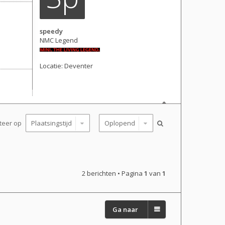
speedy
NMC Legend
Locatie:
Deventer
Berichten: 25018
Lid geworden op:
28 dec 2006, 17:48
teer op
2 berichten • Pagina
1
van
1
Ga naar