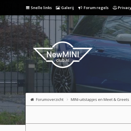
Snelle links
Galerij
Forum regels
Privacy
Forumoverzicht
MINI-uitstapjes en Meet & Greets