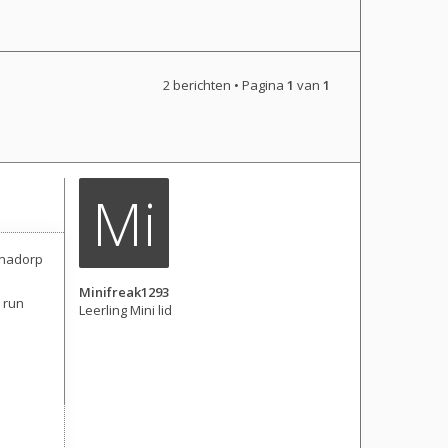
2 berichten • Pagina
1
van
1
Mi
anadorp
Minifreak1293
r run
Leerling Mini lid
Berichten: 16
Lid geworden op:
31 dec 2018, 15:42