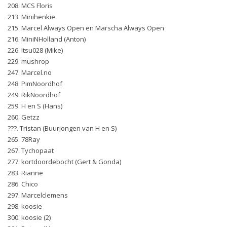
208. MCS Floris
213. Minihenkie
215. Marcel Always Open en Marscha Always Open
216. MiniNHolland (Anton)
226. Itsu028 (Mike)
229. mushrop
247. Marcel.no
248. PimNoordhof
249. RikNoordhof
259. H en S (Hans)
260. Getzz
???. Tristan (Buurjongen van H en S)
265. 78Ray
267. Tychopaat
277. kortdoordebocht (Gert & Gonda)
283. Rianne
286. Chico
297. Marcelclemens
298. koosie
300. koosie (2)