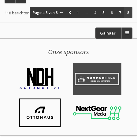
118 berichten
Pagina
8
van
8
1
…
4
5
6
7
8
Ga naar
Onze sponsors