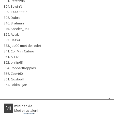
301. PetervdN
304. EdwinN
305. KeesCCCP
308. Dubro
316. Bratman
315. Sander_R53
329. Atrak
332. Bezwi
333. JosCC (met de rode)
341. Cor Mini Cabrio
351. ALL4S
352. philip68
354. RobbertKoppies
356. Coert60
361. Gustaafh
367. Fokko - Jan
minihenkie
Mi
Mod virus alert!