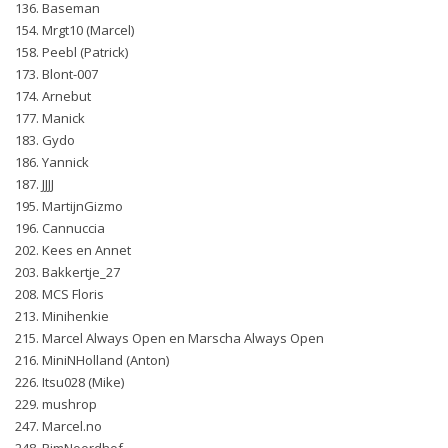
136. Baseman
154. Mrgt10 (Marcel)
158. Peebl (Patrick)
173. Blont-007
174. Arnebut
177. Manick
183. Gydo
186. Yannick
187. JJJJ
195. MartijnGizmo
196. Cannuccia
202. Kees en Annet
203. Bakkertje_27
208. MCS Floris
213. Minihenkie
215. Marcel Always Open en Marscha Always Open
216. MiniNHolland (Anton)
226. Itsu028 (Mike)
229. mushrop
247. Marcel.no
248. PimNoordhof