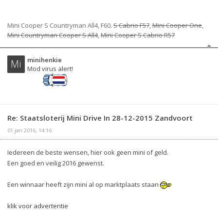
Mini Cooper S Countryman All4, F60.
S Cabrio F57
,
Mini Cooper One
,
Mini Countryman Cooper S All4
,
Mini Cooper S Cabrio R57
minihenkie
Mi
Mod virus alert!
Re: Staatsloterij Mini Drive In 28-12-2015 Zandvoort
01 jan 2016, 14:16
Iedereen de beste wensen, hier ook geen mini of geld.
Een goed en veilig 2016 gewenst.
Een winnaar heeft zijn mini al op marktplaats staan
klik voor advertentie