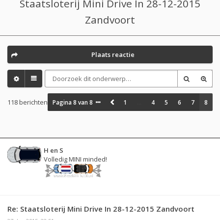
Staatsloterij Mini Drive In 28-12-2015
Zandvoort
Plaats reactie
118 berichten
Pagina
8
van
8
1
…
4
5
6
7
8
H en S
Volledig MINI minded!
Re: Staatsloterij Mini Drive In 28-12-2015 Zandvoort