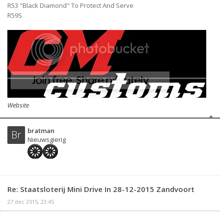
R53 "Black Diamond" To Protect And Serve
R59S
Website
bratman
Br
Nieuwsgierig
Re: Staatsloterij Mini Drive In 28-12-2015 Zandvoort
27 dec 2015, 23:45