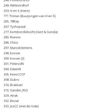
249. RikNoordhof
259. H en S (Hans)
???. Tristan (Buurjongen van H en S)
265. 78Ray
267. Tychopaat
277. kortdoordebocht (Gert & Gonda)
283. Rianne
286. Chico
297. Marcelclemens
298. koosie
300. koosie (2)
301. PetervdN
304. EdwinN
305. KeesCCCP
308. Dubro
316. Bratman
315. Sander_R53
329. Atrak
332. Bezwi
333. JosCC (met de rode)