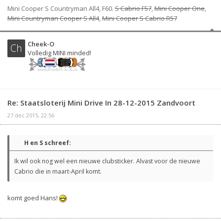
Mini Cooper S Countryman All4, F60.
S Cabrio F57
,
Mini Cooper One
,
Mini Countryman Cooper S All4
,
Mini Cooper S Cabrio R57
Cheek-O
Ch
Volledig MINI minded!
Re: Staatsloterij Mini Drive In 28-12-2015 Zandvoort
27 dec 2015, 22:56
H en S schreef:
Ik wil ook nog wel een nieuwe clubsticker. Alvast voor de nieuwe
Cabrio die in maart-April komt.
komt goed Hans!