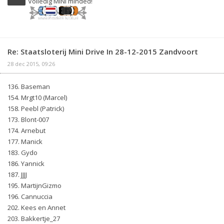
Volledig MINI minded!
Re: Staatsloterij Mini Drive In 28-12-2015 Zandvoort
28 dec 2015, 09:26
136. Baseman
154. Mrgt10 (Marcel)
158. Peebl (Patrick)
173. Blont-007
174. Arnebut
177. Manick
183. Gydo
186. Yannick
187. JJJJ
195. MartijnGizmo
196. Cannuccia
202. Kees en Annet
203. Bakkertje_27