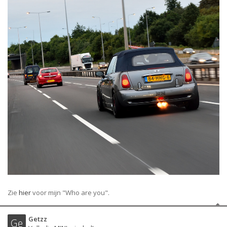
Zie
hier
voor mijn "Who are you".
Getzz
Ge