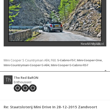
Mini Cooper S Countryman All4, F60.
S Cabrio F57
,
Mini Cooper One
,
Mini Countryman Cooper S All4
,
Mini Cooper S Cabrio R57
The Red BaRON
Th
Enthousiast
Re: Staatsloterij Mini Drive In 28-12-2015 Zandvoort