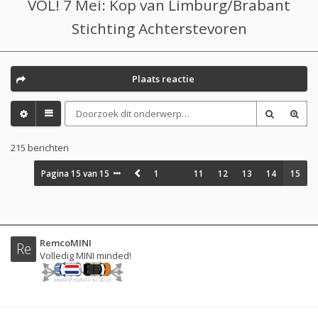
VOL! 7 Mei: Kop van Limburg/Brabant
Stichting Achterstevoren
Plaats reactie
215 berichten
Pagina
15
van
15
1
…
11
12
13
14
15
RemcoMINI
Re
Volledig MINI minded!