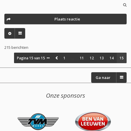
Plaats reactie
215 berichten
Pagina
15
van
15
1
…
11
12
13
14
15
Ga naar
Onze sponsors