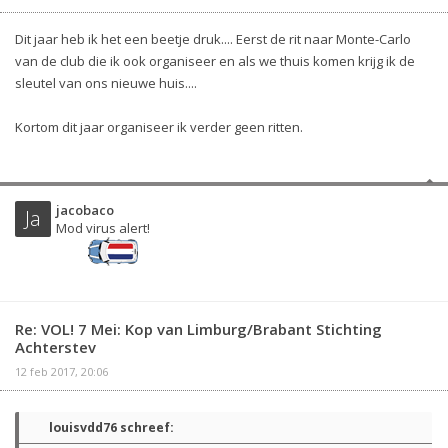
Dit jaar heb ik het een beetje druk.... Eerst de rit naar Monte-Carlo
van de club die ik ook organiseer en als we thuis komen krijg ik de
sleutel van ons nieuwe huis....
Kortom dit jaar organiseer ik verder geen ritten.
jacobaco
Ja
Mod virus alert!
Re: VOL! 7 Mei: Kop van Limburg/Brabant Stichting
Achterstev
12 feb 2017, 20:06
louisvdd76 schreef: