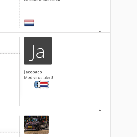
Berichten: 6365
Lid geworden op:
28 okt 2016, 23:10
Ja
jacobaco
Mod virus alert!
Berichten: 312
Lid geworden op:
21 nov 2014, 23:56