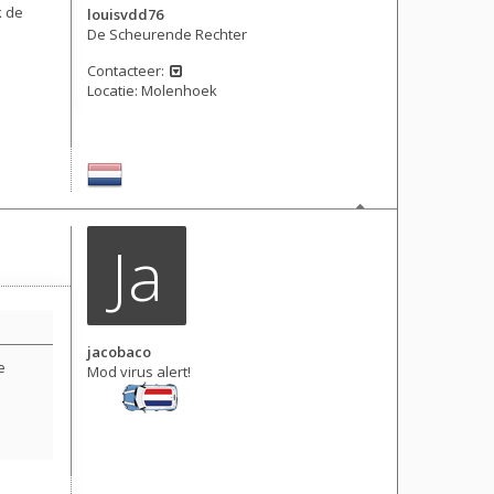
k de
louisvdd76
De Scheurende Rechter
Contacteer:
Locatie:
Molenhoek
Berichten: 6365
Lid geworden op:
28 okt 2016, 23:10
Ja
jacobaco
e
Mod virus alert!
Berichten: 312
Lid geworden op:
21 nov 2014, 23:56