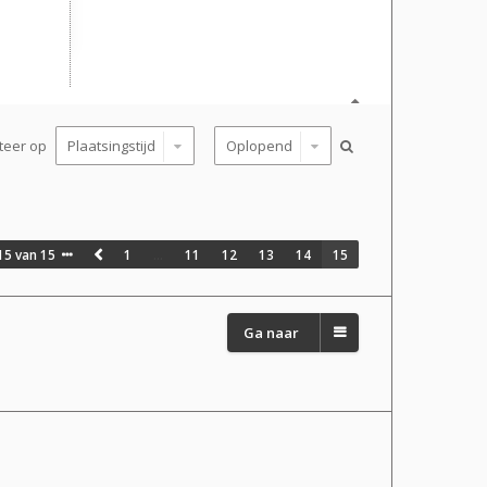
teer op
15
van
15
1
…
11
12
13
14
15
Ga naar