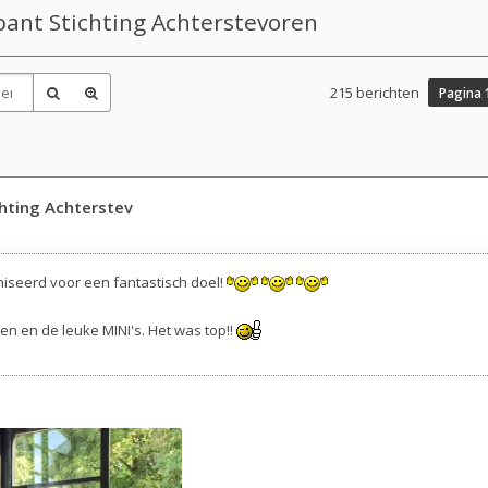
bant Stichting Achterstevoren
215 berichten
Pagina
chting Achterstev
aniseerd voor een fantastisch doel!
n en de leuke MINI's. Het was top!!