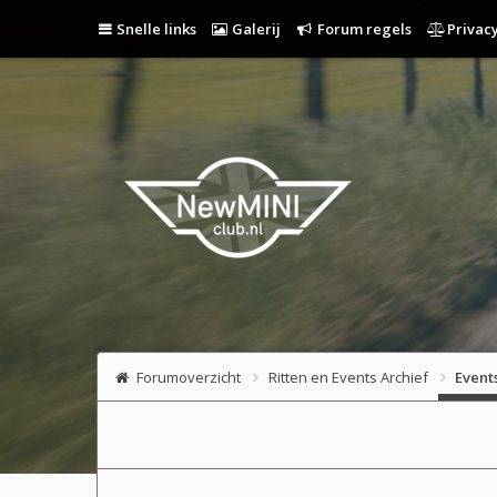
Snelle links
Galerij
Forum regels
Privacy
Forumoverzicht
Ritten en Events Archief
Event