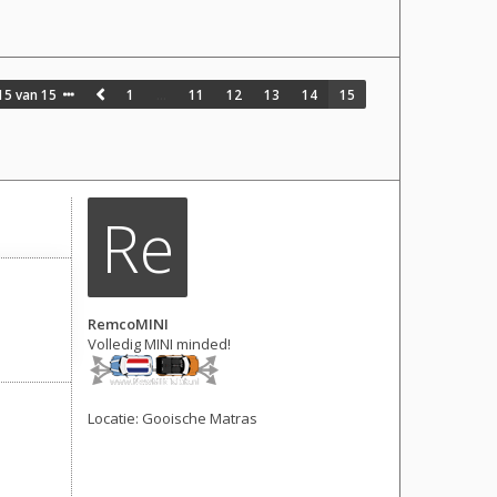
15
van
15
1
…
11
12
13
14
15
Re
RemcoMINI
Volledig MINI minded!
Locatie:
Gooische Matras
Berichten: 1032
Lid geworden op:
12 mei 2015, 18:03