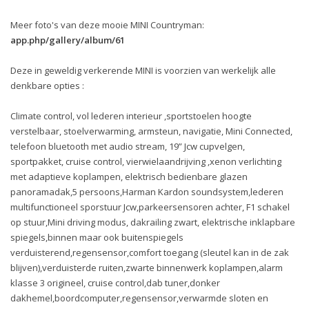
Meer foto's van deze mooie MINI Countryman:
app.php/gallery/album/61
Deze in geweldig verkerende MINI is voorzien van werkelijk alle
denkbare opties :
Climate control, vol lederen interieur ,sportstoelen hoogte
verstelbaar, stoelverwarming, armsteun, navigatie, Mini Connected,
telefoon bluetooth met audio stream, 19” Jcw cupvelgen,
sportpakket, cruise control, vierwielaandrijving ,xenon verlichting
met adaptieve koplampen, elektrisch bedienbare glazen
panoramadak,5 persoons,Harman Kardon soundsystem,lederen
multifunctioneel sporstuur Jcw,parkeersensoren achter, F1 schakel
op stuur,Mini driving modus, dakrailing zwart, elektrische inklapbare
spiegels,binnen maar ook buitenspiegels
verduisterend,regensensor,comfort toegang (sleutel kan in de zak
blijven),verduisterde ruiten,zwarte binnenwerk koplampen,alarm
klasse 3 origineel, cruise control,dab tuner,donker
dakhemel,boordcomputer,regensensor,verwarmde sloten en