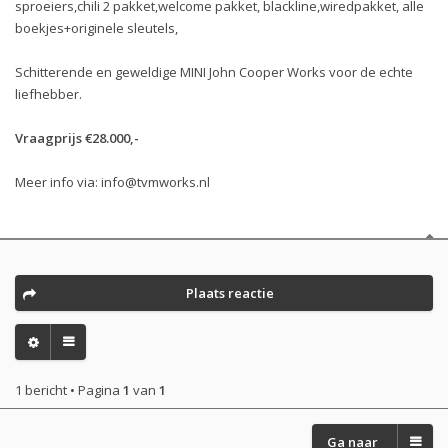
sproeiers,chili 2 pakket,welcome pakket, blackline,wiredpakket, alle
boekjes+originele sleutels,
Schitterende en geweldige MINI John Cooper Works voor de echte
liefhebber.
Vraagprijs €28.000,-
Meer info via:
info@tvmworks.nl
Plaats reactie
1 bericht • Pagina
1
van
1
Ga naar