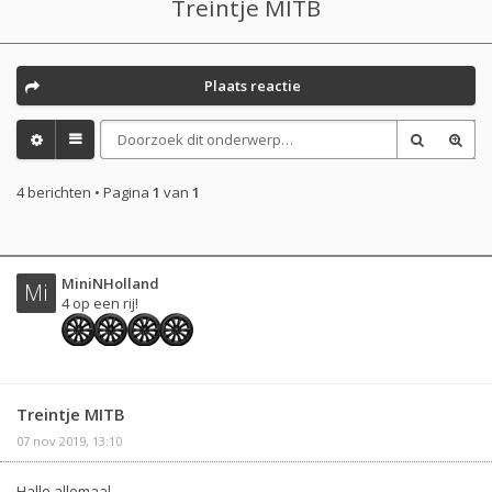
Treintje MITB
Plaats reactie
4 berichten • Pagina
1
van
1
MiniNHolland
Mi
4 op een rij!
Treintje MITB
07 nov 2019, 13:10
Hallo allemaal,