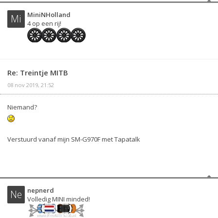
MiniNHolland
Mi
4 op een rij!
Re: Treintje MITB
08 nov 2019, 21:52
Niemand?
Verstuurd vanaf mijn SM-G970F met Tapatalk
nepnerd
Ne
Volledig MINI minded!