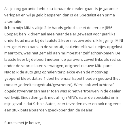
Als je nog garantie hebt zou ik naar de dealer gaan. Is je garantie
verlopen en wil je geld besparen dan is de Specialist een prima
alternatief.
Ik heb mijn MINI's altijd 2de hands gekocht, met de eerste (R56
Cooper) ben ik driemaal mee naar dealer geweest voor jaarlijks
onderhoud maar bij de laatste 2 keer niet tevreden. Ik krijg mijn MINI
terug met een barst in de voorruit, is uiteindelijk wel netjes opgelost
maar toch, was niet gemeld aan mij moest er zelf achterkomen. De
laatste keer bij de beurt meteen de paravent zowel links als rechts
onder de vooruit laten vervangen, origineel nieuwe MINI parts.
Nadat ik de auto ging ophalen ter plekke even de motorkap
geopend bleek dat ze 1 deel helemaal kapot houden geduwd (het
rooster gedeelte ingedrukt/gescheurd). Werd ook wel achteraf
opgelost/vervangen maar toen was ik het vertrouwen in de dealer
wel kwijt. Sindsdien ga ik met al mijn MINI's naar de specialist en in
mijn geval is dat Schols Autos, zeer tevreden over en ook nog eens
een stuk betaalbaarder/goedkoper dan de dealer.
Succes met je keuze,