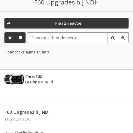
F60 Upgrades bij NDH
Plaats reactie
1 bericht • Pagina
1
van
1
Chris F60
Leerling Mini lid
F60 Upgrades bij NDH
13 jul 2024, 20:03
Hallo Mini-liefhebbers,