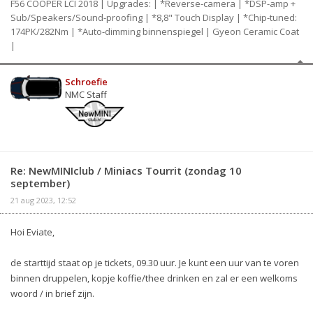
F56 COOPER LCI 2018 | Upgrades: | *Reverse-camera | *DSP-amp +
Sub/Speakers/Sound-proofing | *8,8" Touch Display | *Chip-tuned:
174PK/282Nm | *Auto-dimming binnenspiegel | Gyeon Ceramic Coat
|
Schroefie
NMC Staff
Re: NewMINIclub / Miniacs Tourrit (zondag 10
september)
21 aug 2023, 12:52
Hoi Eviate,
de starttijd staat op je tickets, 09.30 uur. Je kunt een uur van te voren
binnen druppelen, kopje koffie/thee drinken en zal er een welkoms
woord / in brief zijn.