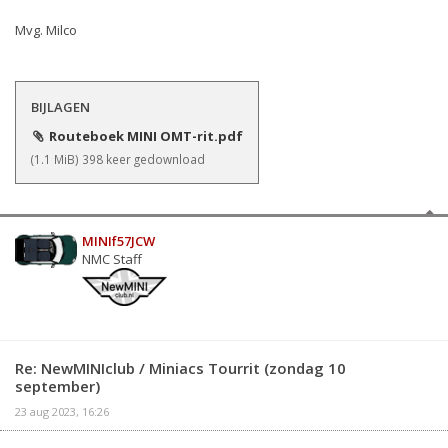
Mvg. Milco
BIJLAGEN
Routeboek MINI OMT-rit.pdf
(1.1 MiB) 398 keer gedownload
MINIf57JCW
NMC Staff
Re: NewMINIclub / Miniacs Tourrit (zondag 10
september)
23 aug 2023, 16:26