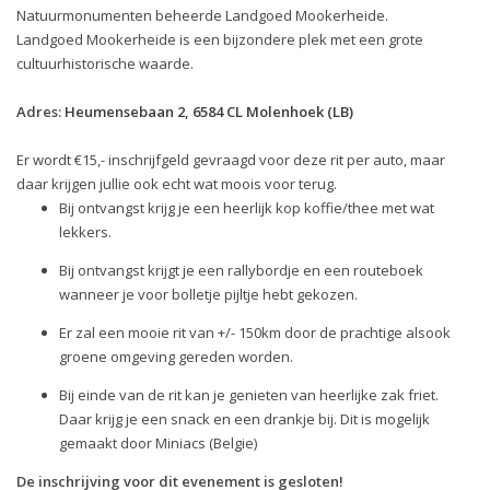
Natuurmonumenten beheerde Landgoed Mookerheide.
Landgoed Mookerheide is een bijzondere plek met een grote
cultuurhistorische waarde.
Adres:
Heumensebaan 2, 6584 CL Molenhoek (LB)
Er wordt €15,- inschrijfgeld gevraagd voor deze rit per auto, maar
daar krijgen jullie ook echt wat moois voor terug.
Bij ontvangst krijg je een heerlijk kop koffie/thee met wat
lekkers.
Bij ontvangst krijgt je een rallybordje en een routeboek
wanneer je voor bolletje pijltje hebt gekozen.
Er zal een mooie rit van +/- 150km door de prachtige alsook
groene omgeving gereden worden.
Bij einde van de rit kan je genieten van heerlijke zak friet.
Daar krijg je een snack en een drankje bij. Dit is mogelijk
gemaakt door Miniacs (Belgie)
De inschrijving voor dit evenement is gesloten!