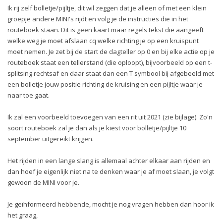
Ik rij zelf bolletje/pijltje, dit wil zeggen dat je alleen of met een klein
groepje andere MINI's rijdt en volg je de instructies die in het
routeboek staan. Dit is geen kaart maar regels tekst die aangeeft
welke weg je moet afslaan cq welke richting je op een kruispunt
moet nemen. Je zet bij de start de dagteller op 0 en bij elke actie op je
routeboek staat een tellerstand (die oploopt), bijvoorbeeld op een t-
splitsing rechtsaf en daar staat dan een T symbool bij afgebeeld met
een bolletje jouw positie richting de kruising en een pijltje waar je
naar toe gaat.
Ik zal een voorbeeld toevoegen van een rit uit 2021 (zie bijlage). Zo'n
soort routeboek zal je dan als je kiest voor bolletje/pijltje 10
september uitgereikt krijgen.
Het rijden in een lange slang is allemaal achter elkaar aan rijden en
dan hoef je eigenlijk niet na te denken waar je af moet slaan, je volgt
gewoon de MINI voor je.
Je geïnformeerd hebbende, mocht je nog vragen hebben dan hoor ik
het graag,