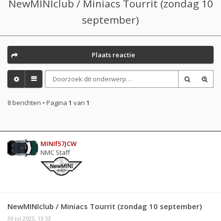
NewMINIclub / Miniacs Tourrit (zondag 10
september)
Plaats reactie
8 berichten • Pagina
1
van
1
MINIf57JCW
NMC Staff
NewMINIclub / Miniacs Tourrit (zondag 10 september)
30 jul 2023, 13:53