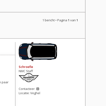
1 bericht • Pagina
1
van
1
Schroefie
NMC Staff
n paar
Contacteer:
Locatie:
Veghel
Berichten: 3447
Lid geworden op:
02 jan 2014, 18:12