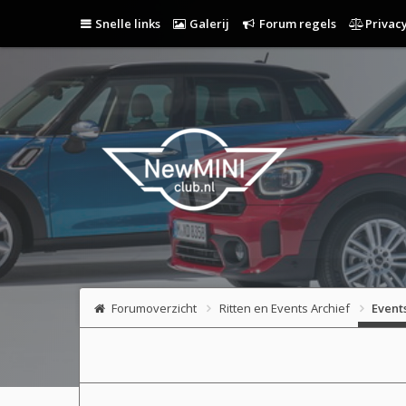
Snelle links
Galerij
Forum regels
Privacy
Forumoverzicht
Ritten en Events Archief
Event