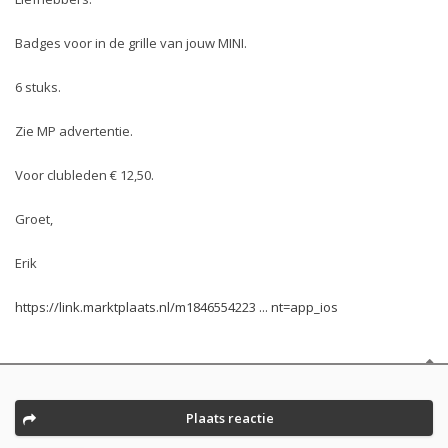
Badges voor in de grille van jouw MINI.
6 stuks.
Zie MP advertentie.
Voor clubleden € 12,50.
Groet,
Erik
https://link.marktplaats.nl/m1846554223 ... nt=app_ios
Plaats reactie