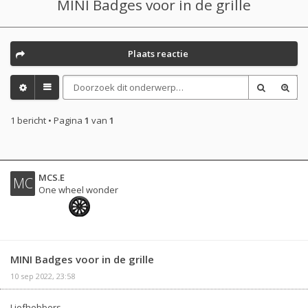
MINI Badges voor in de grille
Plaats reactie
1 bericht • Pagina
1
van
1
MCS.E
MC
One wheel wonder
MINI Badges voor in de grille
10 sep 2022, 23:58
Liefhebbers.